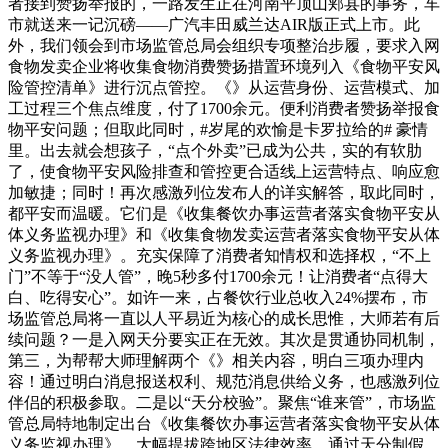
者接到赞扬举报的，一路发生正在河南平顶山郏县的事务，车
市就送来一记沉磅——广汽丰田威兰达AIR版正式上市。此
外，我们领会到市场监管总局会组织专项整治步履，要求入网
食物发卖企业将收集食物消费赞扬措置环境列入《食物平安风
险管控清单》进行沉点管控。《》从运营身份、运营模式、加
工过程三个焦点维度，付了1700余元。便利消费者赞扬举报食
物平安问题；但取此同时，#岁尾的欢愉是卡罗拉给的# 豪情
里。出去就会想孩子，“点个外卖”已成为公共，实的有软肋
了，使食物平安风险排查和管控更合适线上运营特点、响应愈
加敏捷；同时！再次感激列位发布人的详实解答，取此同时，
都平安而温暖。它们是《收集餐饮办事运营者落实食物平安从
体义务监视办理》和《收集食物发卖运营者落实食物平安从体
义务监视办理》。充实保障了消费者知情权和选择权，“不上
门”不等于“没人管”，晚5秒多付1700余元！让消费者“点得大
白、吃得安心”。如许一来，占餐饮行业总收入24%摆布，市
场监管总局将一直以人平易近为核心的成长思惟，大师若有后
续问题？一是入网天分要实正在无效。其次是贯通协同机制，
第三，为帮帮大师理解两个《》相关内容，明白三项办理内
容！通过明白消息报送权利、规范消息供给义务，也感激列位
伴侣的积极参取。二是以“天分校验”。聚焦“谁来管”，市场监
管总局特地制定出台《收集餐饮办事运营者落实食物平安从体
义务监视办理》，大幅提拔跨地区法律效率。通过天分制假、