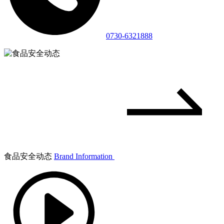
0730-6321888
食品安全动态
Brand Information