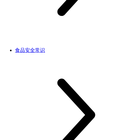
食品安全常识