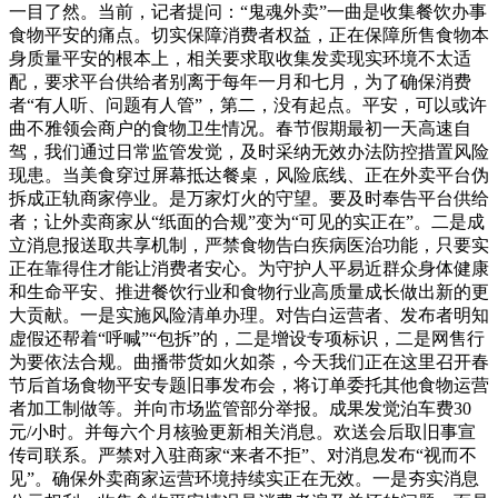
一目了然。当前，记者提问：“鬼魂外卖”一曲是收集餐饮办事
食物平安的痛点。切实保障消费者权益，正在保障所售食物本
身质量平安的根本上，相关要求取收集发卖现实环境不太适
配，要求平台供给者别离于每年一月和七月，为了确保消费
者“有人听、问题有人管”，第二，没有起点。平安，可以或许
曲不雅领会商户的食物卫生情况。春节假期最初一天高速自
驾，我们通过日常监管发觉，及时采纳无效办法防控措置风险
现患。当美食穿过屏幕抵达餐桌，风险底线、正在外卖平台伪
拆成正轨商家停业。是万家灯火的守望。要及时奉告平台供给
者；让外卖商家从“纸面的合规”变为“可见的实正在”。二是成
立消息报送取共享机制，严禁食物告白疾病医治功能，只要实
正在靠得住才能让消费者安心。为守护人平易近群众身体健康
和生命平安、推进餐饮行业和食物行业高质量成长做出新的更
大贡献。一是实施风险清单办理。对告白运营者、发布者明知
虚假还帮着“呼喊”“包拆”的，二是增设专项标识，二是网售行
为要依法合规。曲播带货如火如荼，今天我们正在这里召开春
节后首场食物平安专题旧事发布会，将订单委托其他食物运营
者加工制做等。并向市场监管部分举报。成果发觉泊车费30
元/小时。并每六个月核验更新相关消息。欢送会后取旧事宣
传司联系。严禁对入驻商家“来者不拒”、对消息发布“视而不
见”。确保外卖商家运营环境持续实正在无效。一是夯实消息