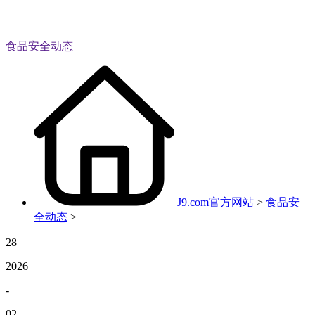
食品安全动态
J9.com官方网站
>
食品安
全动态
>
28
2026
-
02