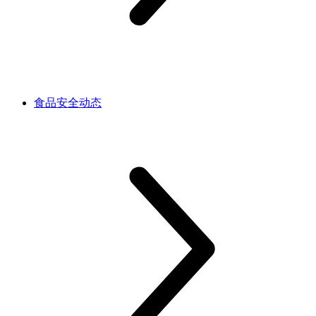
食品安全动态