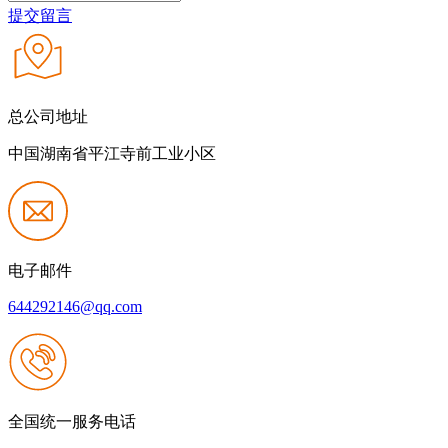
提交留言
总公司地址
中国湖南省平江寺前工业小区
电子邮件
644292146@qq.com
全国统一服务电话