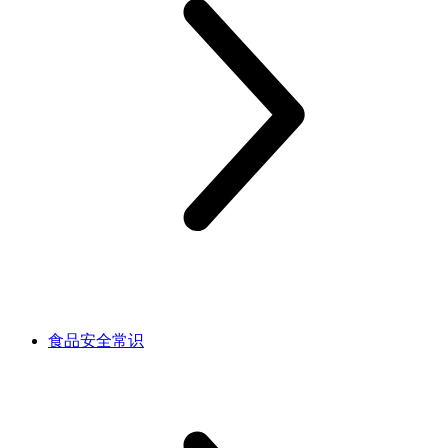
食品安全常识