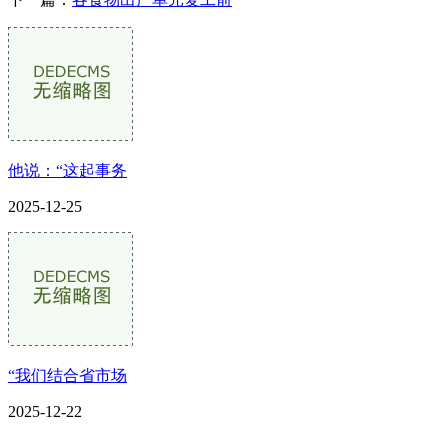
他说：“这起事务
2025-12-25
“我们结合省市场
2025-12-22