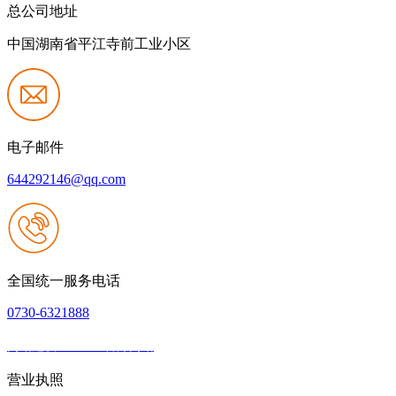
总公司地址
中国湖南省平江寺前工业小区
电子邮件
644292146@qq.com
全国统一服务电话
0730-6321888
网站建设：J9.com官方网站
|
网站地图
本网站支持IPV6
营业执照