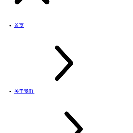
首页
关于我们