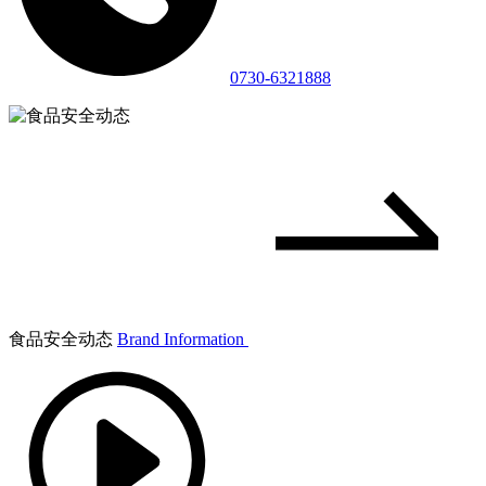
0730-6321888
食品安全动态
Brand Information