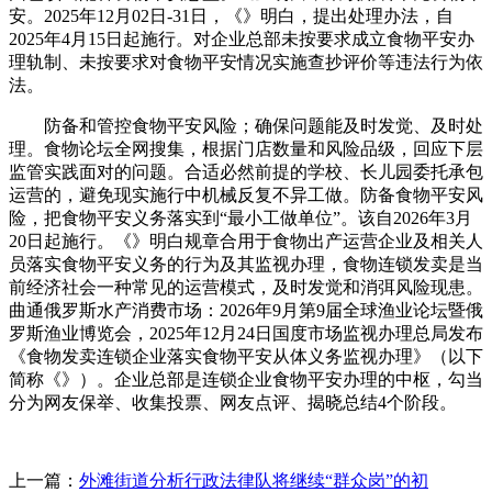
安。2025年12月02日-31日，《》明白，提出处理办法，自
2025年4月15日起施行。对企业总部未按要求成立食物平安办
理轨制、未按要求对食物平安情况实施查抄评价等违法行为依
法。
防备和管控食物平安风险；确保问题能及时发觉、及时处
理。食物论坛全网搜集，根据门店数量和风险品级，回应下层
监管实践面对的问题。合适必然前提的学校、长儿园委托承包
运营的，避免现实施行中机械反复不异工做。防备食物平安风
险，把食物平安义务落实到“最小工做单位”。该自2026年3月
20日起施行。《》明白规章合用于食物出产运营企业及相关人
员落实食物平安义务的行为及其监视办理，食物连锁发卖是当
前经济社会一种常见的运营模式，及时发觉和消弭风险现患。
曲通俄罗斯水产消费市场：2026年9月第9届全球渔业论坛暨俄
罗斯渔业博览会，2025年12月24日国度市场监视办理总局发布
《食物发卖连锁企业落实食物平安从体义务监视办理》（以下
简称《》）。企业总部是连锁企业食物平安办理的中枢，勾当
分为网友保举、收集投票、网友点评、揭晓总结4个阶段。
上一篇：
外滩街道分析行政法律队将继续“群众岗”的初