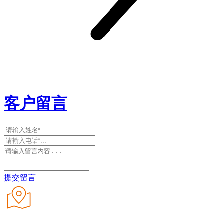
客户留言
提交留言