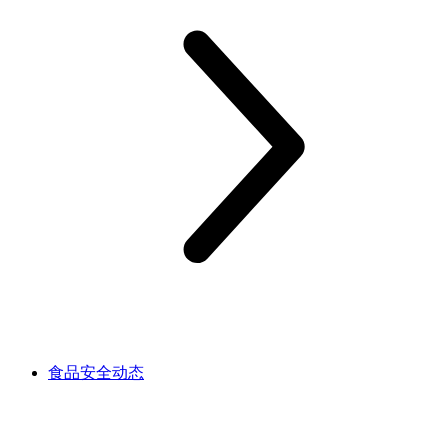
食品安全动态