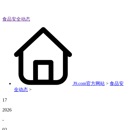
食品安全动态
J9.com官方网站
>
食品安
全动态
>
17
2026
-
02