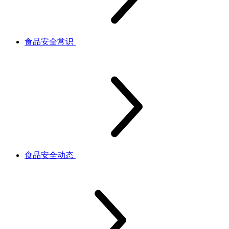
食品安全常识
食品安全动态