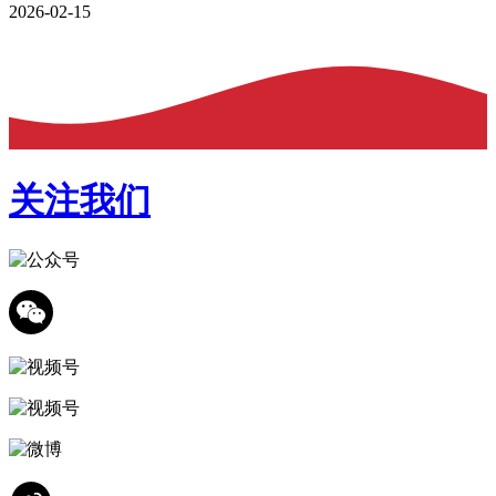
2026-02-15
关注我们