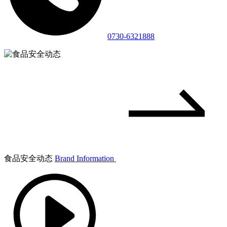
0730-6321888
食品安全动态
Brand Information