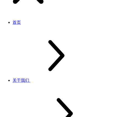
首页
关于我们