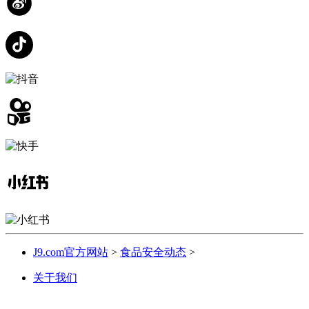
J9.com官方网站
>
食品安全动态
>
关于我们