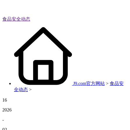
食品安全动态
J9.com官方网站
>
食品安
全动态
>
16
2026
-
02