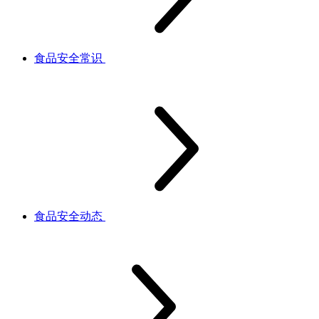
食品安全常识
食品安全动态