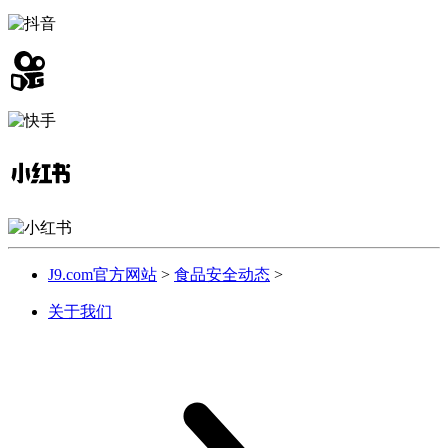
J9.com官方网站
>
食品安全动态
>
关于我们