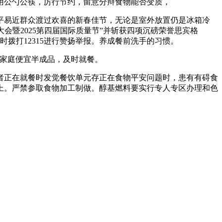
用公勺公筷，厉行节约，留意分辩食物能否变质，
易近群众渡过欢喜的新春佳节，无论是室外放置仍是冰箱冷
大会暨2025第四届国际质量节”并斩获四项沉磅荣誉思宾格
及时拨打12315进行赞扬举报。养成餐前洗手的习惯。
家庭便宜半成品，及时就餐。
正在就餐时发觉餐饮单元存正在食物平安问题时，患有有碍食
上。严禁参取食物加工制做。醇基燃料要实行专人专区办理和色