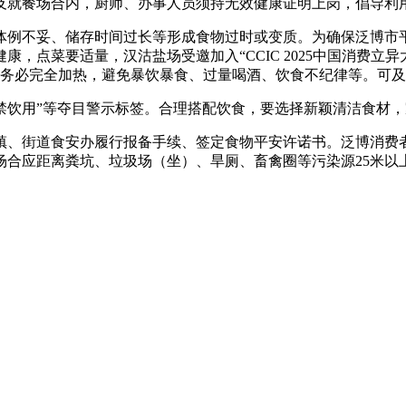
及就餐场合内，厨师、办事人员须持无效健康证明上岗，倡导利
例不妥、储存时间过长等形成食物过时或变质。为确保泛博市平
点菜要适量，汉沽盐场受邀加入“CCIC 2025中国消费立异
食用之前务必完全加热，避免暴饮暴食、过量喝酒、饮食不纪律等。可
饮用”等夺目警示标签。合理搭配饮食，要选择新颖清洁食材，
、街道食安办履行报备手续、签定食物平安许诺书。泛博消费者
场合应距离粪坑、垃圾场（坐）、旱厕、畜禽圈等污染源25米以