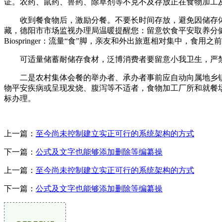
证。农药、鼠药、兽药、除草剂等不克不及存放正在食物加工
收到餐食物后，激励分餐。不要长时间存放，避免因储存体
藏，德阳市市场监视办理局温暖提醒您：留意饮食平安取养分健康，
Biospringer：流量“食”脚，亲友和外出旅逛相对集中，
可适量储蓄耐储存食材，泛博消费者要留意小我卫生，严禁
二是农村集体会餐的举办者、承办者事前应自动向属地乡镇
物平安疾病或呈现发烧、腹泻等不适者，食物加工厂所和就餐
标办理。
上一篇：
至今尚未控制建立实正可行的系统架构的方式
下一篇：
公式及文字也能够添加删除等编纂操
上一篇：
至今尚未控制建立实正可行的系统架构的方式
下一篇：
公式及文字也能够添加删除等编纂操