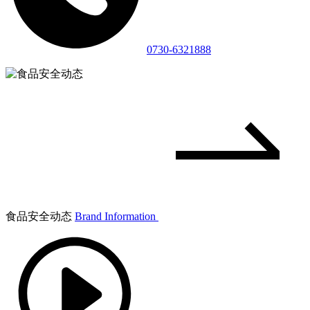
0730-6321888
食品安全动态
Brand Information