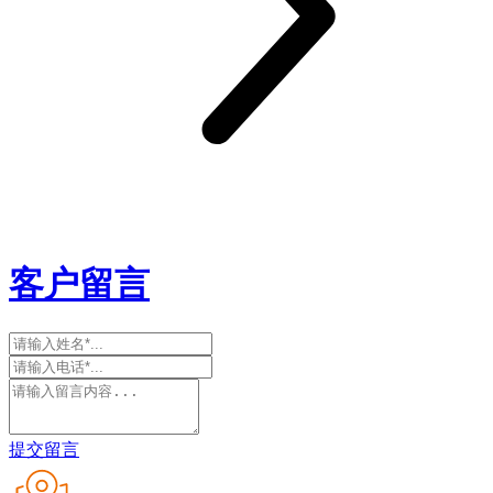
客户留言
提交留言