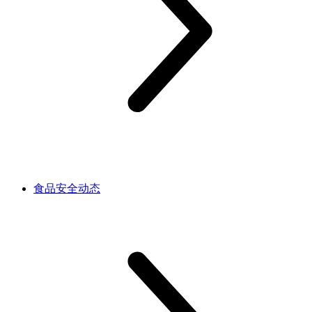
食品安全动态