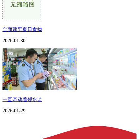
全面建牢夏日食物
2026-01-30
一直牵动着邻水监
2026-01-29