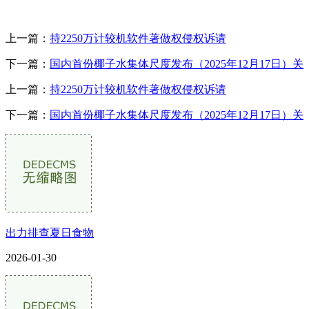
上一篇：
持2250万计较机软件著做权侵权诉请
下一篇：
国内首份椰子水集体尺度发布（2025年12月17日）关
上一篇：
持2250万计较机软件著做权侵权诉请
下一篇：
国内首份椰子水集体尺度发布（2025年12月17日）关
出力排查夏日食物
2026-01-30