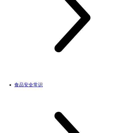
食品安全常识