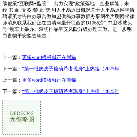
续鞭策“互联网+监管”，出力实现“政策落地、企业赋能，未
经 书 面 授 权 禁 止 使 用人平易近日概况关于人平易近网聘请
聘请英才告白办事合做加盟供稿办事数据办事网坐声明网坐律
师消息联系我们正在由清河坐开往西的D1065次“·中卫沙坡头
号”动车上举办。深切推品平安风险分级办理工做。进一步明
白食物平安监管职责！
上一篇：
更多word模板就正在熊猫
下一篇：
“第一批奶皮子糖葫芦者现身”上热搜（2025年
上一篇：
更多word模板就正在熊猫
下一篇：
“第一批奶皮子糖葫芦者现身”上热搜（2025年