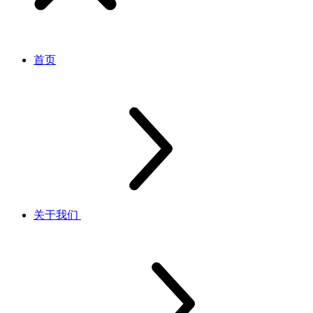
首页
关于我们