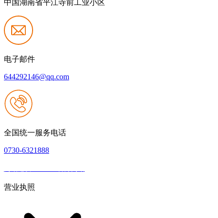
中国湖南省平江寺前工业小区
电子邮件
644292146@qq.com
全国统一服务电话
0730-6321888
网站建设：J9.com官方网站
|
网站地图
本网站支持IPV6
营业执照