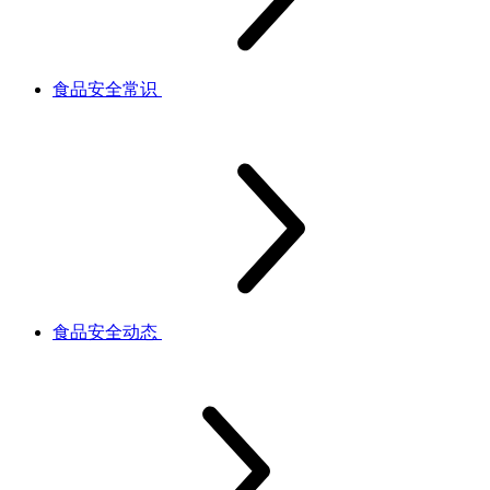
食品安全常识
食品安全动态