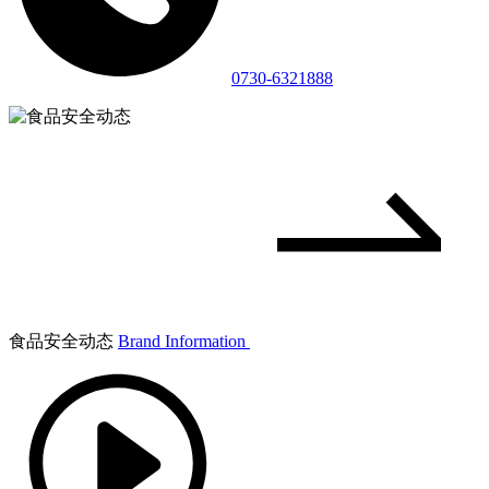
0730-6321888
食品安全动态
Brand Information