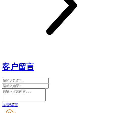
客户留言
提交留言