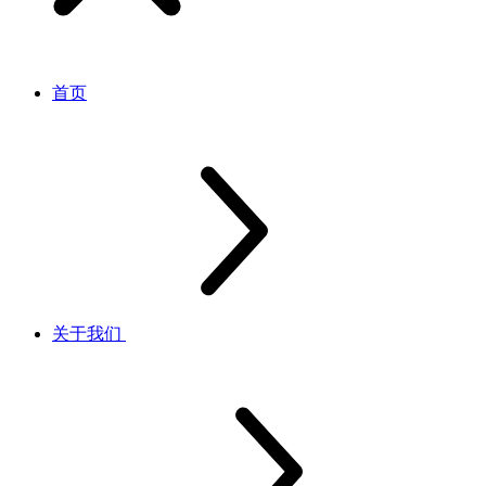
首页
关于我们