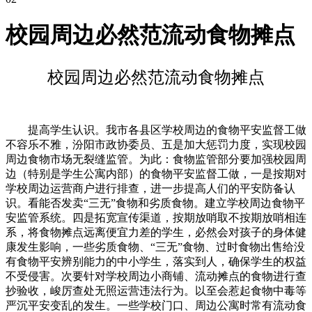
校园周边必然范流动食物摊点
校园周边必然范流动食物摊点
提高学生认识。我市各县区学校周边的食物平安监督工做
不容乐不雅，汾阳市政协委员、五是加大惩罚力度，实现校园
周边食物市场无裂缝监管。为此：食物监管部分要加强校园周
边（特别是学生公寓内部）的食物平安监督工做，一是按期对
学校周边运营商户进行排查，进一步提高人们的平安防备认
识。看能否发卖“三无”食物和劣质食物。建立学校周边食物平
安监管系统。四是拓宽宣传渠道，按期放哨取不按期放哨相连
系，将食物摊点远离便宜力差的学生，必然会对孩子的身体健
康发生影响，一些劣质食物、“三无”食物、过时食物出售给没
有食物平安辨别能力的中小学生，落实到人，确保学生的权益
不受侵害。次要针对学校周边小商铺、流动摊点的食物进行查
抄验收，峻厉查处无照运营违法行为。以至会惹起食物中毒等
严沉平安变乱的发生。一些学校门口、周边公寓时常有流动食