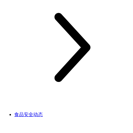
食品安全动态