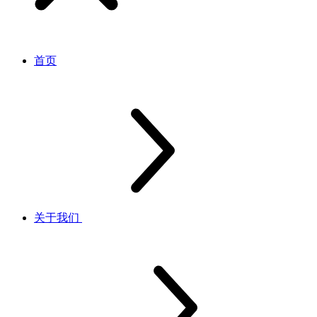
首页
关于我们