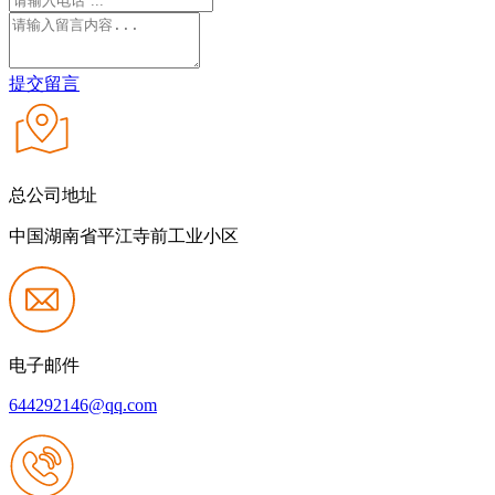
提交留言
总公司地址
中国湖南省平江寺前工业小区
电子邮件
644292146@qq.com