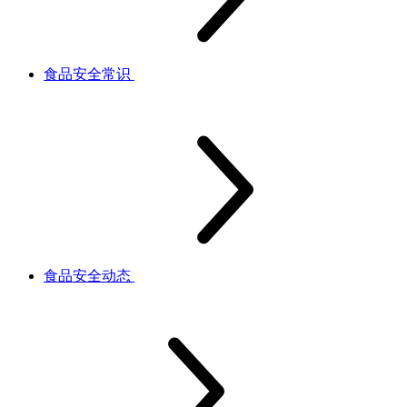
食品安全常识
食品安全动态