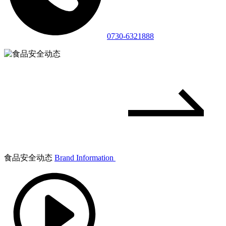
0730-6321888
食品安全动态
Brand Information