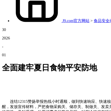
J9.com官方网站
>
食品安全
30
2026
-
01
全面建牢夏日食物平安防地
连结12315赞扬举报热线小时通顺，做到快速响应、快速
醒，发放宣传材料，严把食物采购关、储存关、制做关、发卖