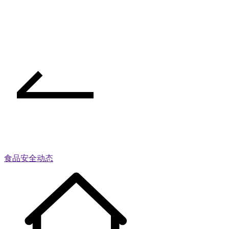
食品安全动态