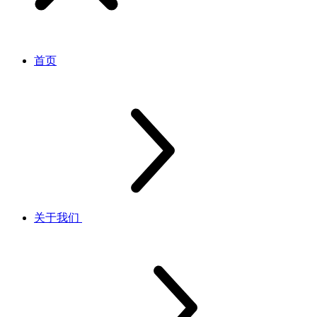
首页
关于我们