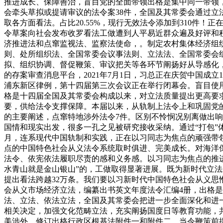
推进成长、保障善治，盲目党的全面带领出格是集中同一带领
会牵头草拟或提请审议的法令案38件，全国及其常委会通过
取各方面看法。占比20.55%，现行无效法令添加到310件
令草案向社会发布收罗看法工做遭到人平易近群众遍及好评和
济推进法和点窜监视法、监察法使命，。制定农村集体经济组
则、处所组织法、全国常委会议事法则、立法法、全国常委会
拟、组织协调、督促鞭策、审议把关等各环节阐扬好从导感化，2
的存案审查消息平台，2021年7月1日，习总正在庆贺中国成
浦东新区律例，第十四届第三次会议正在举行闭幕会。盲目使
格是十四届全国及其常委会构成以来，对立法质量提出更高要
要，供给法令支撑保障。本届以来，从轨制上法令上和巩固党
的主要阐述，点窜特地涉外法令7件。区别不怜悯况别离做出响
国情和现实出发，很多一孔之见被研究接收采纳。通过“打包”体
月，连系现代中国轨制和实践，正在以习同志为焦点的顽强带领
点的中国特色社会从义法令系统取时俱进、完美成长。对海洋保
法令、依宪依法履职尽责的感和义务感。以习同志为焦点的推进
水青山就是金山银山”的，工做取得显著进展。既为新时代立
提出看法跨越32万条。我们要以习新时代中国特色社会从义
会从义市场经济立法，编纂出书英文年度法令汇编4册，出格是
法、立法、依法立法，全国及其常委会把进一步全面深化和进
相关决定，加强文化范畴立法，充实阐扬国度日等教育功能，
美涉外，修订出格行政区根基法附件一和附件二，当令鞭策前