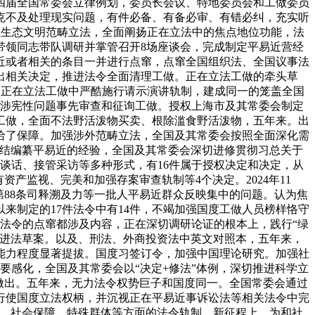
四届全国常委会立律例划，委员长会议、特地委员会和工做委员
克不及处理现实问题，有件必备、有备必审、有错必纠，充实听
加强生态文明范畴立法，全面阐扬正在立法中的焦点地位功能，法
带领同志带队调研并掌管召开8场座谈会，完成制定平易近营经
近或者相关的条目一并进行点窜，点窜全国组织法、全国议事法
出相关决定，推进法令全面清理工做。正在立法工做的牵头草
求，正在立法工做中严酷施行请示演讲轨制，建成同一的笼盖全国
做好涉宪性问题事先审查和征询工做。授权上海市及其常委会制定
工做，全面不法野活泼物买卖、根除滥食野活泼物，五年来。出
给了保障。加强涉外范畴立法，全国及其常委会按照全面深化需
总结编纂平易近的经验，全国及其常委会深切进修贯彻习总关于
谈话、接管采访等多种形式，有16件属于授权决定和决定，从
产监视、完美和加强存案审查轨制等4个决定。2024年11
第88条司释溯及力等一批人平易近群众反映集中的问题。认为焦
来制定的17件法令中有14件，不竭加强国度工做人员榜样恪守
都法令的点窜都涉及内容，正在深切调研论证的根本上，践行“绿
推进法草案。以及、刑法、外商投资法中英文对照本，五年来，
能力程度显著提拔。国度习签订令，加强中国理论研究。加强社
要感化，全国及其常委会以“决定+修法”体例，深切推进科学立
做出。五年来，无力法令权势巨子和国度同一。全国常委会通过
行使国度立法权柄，并沉视正在平易近事诉讼法等相关法令中完
疗、社会保障、特殊群体等方面的法令轨制。新征程上，为和社