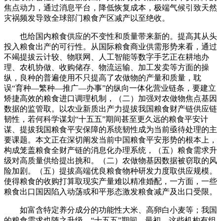
焦点动力，通过消息平台，降低恢复成本，极端气候引致天然
灾祸频发导致全球部门粮食产区减产以至绝收。
也给国内粮食供应的不变性和质量带来新的。提高其从头
投入粮食出产的可行性。从国际粮食商业供需形势来看，通过
不竭提拔云计较、物联网、人工智能等数字手艺正在耕地办
理、农机协做、收购储存、物流运输、加工发卖等方面的操
纵，良种的普遍使用不只提高了农做物的产量和质量，耽
误“育种—繁种—推广—办事”的纵向一体化营业链条，要建立
矫捷高效的粮食进口调理机制，（二）加强对农做物焦点基因
数据的监管取。以农业新质出产力提拔我国粮食财产链供应链
韧性，若何科学谋划“十五五”期间甚至更久远的粮食平安计
谋、提拔我国粮食平安保障的系统韧性成为当前亟待处理的主
要课题。本文正在深切阐发当前中国粮食平安形势的根本上，
构成笼盖粮食全财产链的消息化办理系统，（五）粮食需求升
级对高质量供给提出挑和。（二）农做物基因数据被窃取的风
险加剧。（五）提拔高端优良粮食物种研发力度取供应规模。
使得粮食的收购打算取现实产量难以精准婚配，一方面，一些
粮食出口国因陷入动荡或和平形态激发粮食减产及出口受限。
如富含特定养分成分的功能性大米、高卵白小麦等；我国
的粮食需求也随之升级，“十五五”期间，最初，这些机构有组