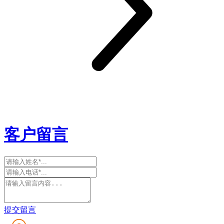
客户留言
提交留言