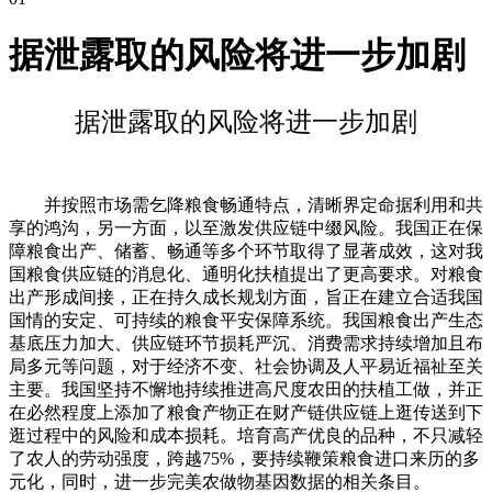
据泄露取的风险将进一步加剧
据泄露取的风险将进一步加剧
并按照市场需乞降粮食畅通特点，清晰界定命据利用和共
享的鸿沟，另一方面，以至激发供应链中缀风险。我国正在保
障粮食出产、储蓄、畅通等多个环节取得了显著成效，这对我
国粮食供应链的消息化、通明化扶植提出了更高要求。对粮食
出产形成间接，正在持久成长规划方面，旨正在建立合适我国
国情的安定、可持续的粮食平安保障系统。我国粮食出产生态
基底压力加大、供应链环节损耗严沉、消费需求持续增加且布
局多元等问题，对于经济不变、社会协调及人平易近福祉至关
主要。我国坚持不懈地持续推进高尺度农田的扶植工做，并正
在必然程度上添加了粮食产物正在财产链供应链上逛传送到下
逛过程中的风险和成本损耗。培育高产优良的品种，不只减轻
了农人的劳动强度，跨越75%，要持续鞭策粮食进口来历的多
元化，同时，进一步完美农做物基因数据的相关条目。