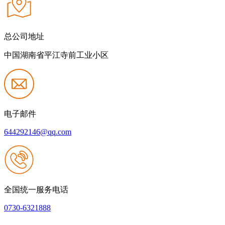
总公司地址
中国湖南省平江寺前工业小区
电子邮件
644292146@qq.com
全国统一服务电话
0730-6321888