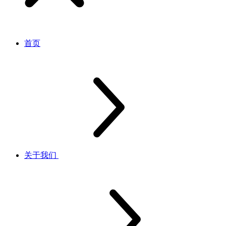
首页
关于我们