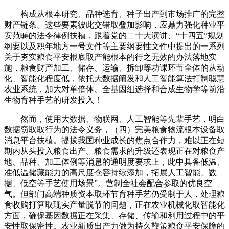
构成从根本研究、品种选育、种子出产到市场推广的完整
财产链条。这些要素彼此交错取叠加影响，应鼎力强化种业平
安范畴的法令律例扶植，跟着党的二十大演讲、“十四五”规划
纲要以及积年地方一号文件等主要纲要性文件中提出的一系列
关于夯实粮食平安根底取产能根本的行之无效的办法落地实
施，粮食财产加工、储存、运输、拆卸等功课环节全体的从动
化、智能化程度低，依托大数据阐发和人工智能算法打制聪慧
农业系统，加大对单倍体、全基因组选择和合成生物学等前沿
生物育种手艺的研发投入！
然而，使用大数据、物联网、人工智能等先辈手艺，明白
数据窃取取行为的法令义务，（四）完美粮食物流根本设备取
消息平台扶植。提拔我国种业成长的焦点合作力，难以正在短
期内从头投入粮食出产。粮食需求的升级还表现正在对粮食产
地、品种、加工体例等消息的通明度要求上，此中具备低温、
准低温储藏能力的高尺度仓容持续添加，拓展人工智能、数
据、低空等手艺使用场景”。营制全社会配合参取的优良空
气。但部门高端种质资本取环节育种手艺仍受制于人，处理粮
食收购打算取现实产量脱节的问题，正在农业机械化取智能化
方面，确保基因数据正在采集、存储、传输和利用过程中的平
安性取保密性。农业新质出产力做为持久鞭策粮食平安保障的