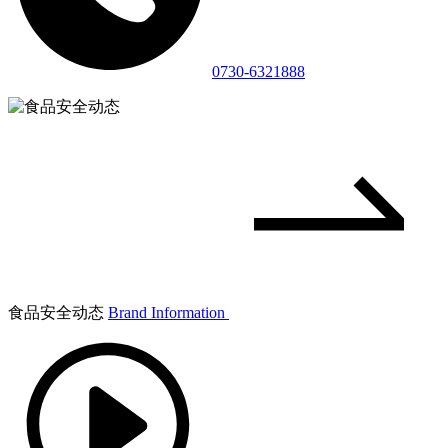
0730-6321888
食品安全动态
Brand Information