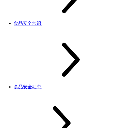
食品安全常识
食品安全动态