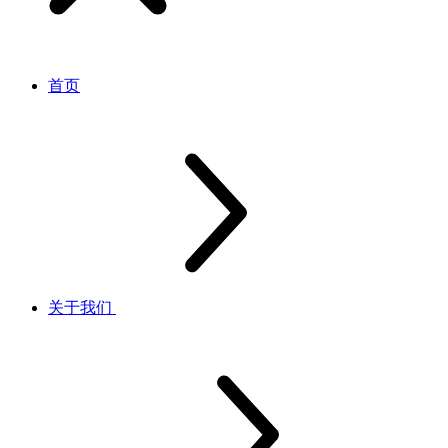
首页
关于我们