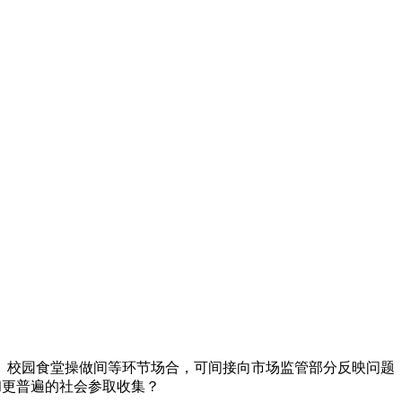
校园食堂操做间等环节场合，可间接向市场监管部分反映问题
和更普遍的社会参取收集？