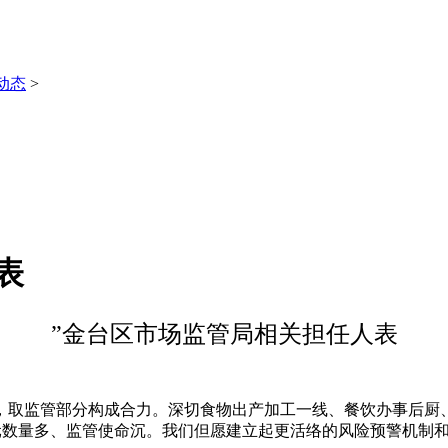
动态
>
表
”金台区市场监管局相关担任人表
取监管部分构成合力。深切食物出产加工一线、餐饮办事后厨、
元数量多、监管使命沉。我们但愿建立起更活络的风险预警机制