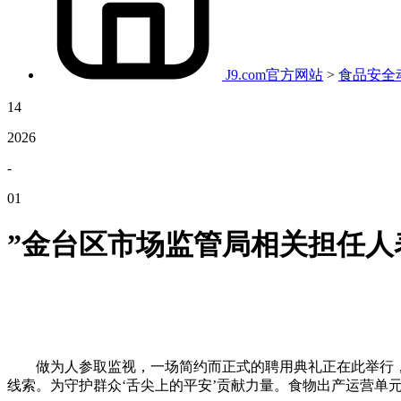
J9.com官方网站
>
食品安全
14
2026
-
01
”金台区市场监管局相关担任人
做为人参取监视，一场简约而正式的聘用典礼正在此举行，
线索。为守护群众‘舌尖上的平安’贡献力量。食物出产运营单