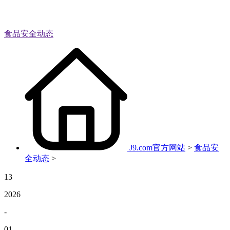
食品安全动态
J9.com官方网站
>
食品安
全动态
>
13
2026
-
01