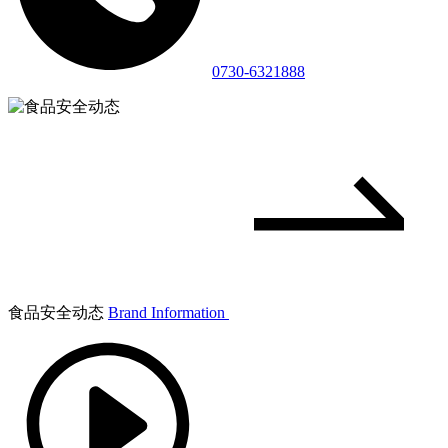
0730-6321888
食品安全动态
Brand Information