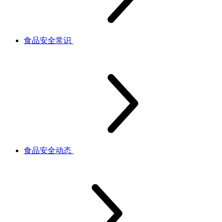
食品安全常识
食品安全动态