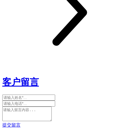
客户留言
提交留言