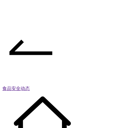
食品安全动态