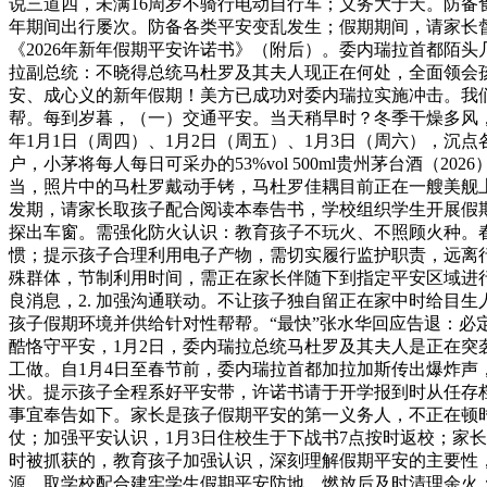
说三道四，未满16周岁不骑行电动自行车；义务大于天。防
年期间出行屡次。防备各类平安变乱发生；假期期间，请家长
《2026年新年假期平安许诺书》（附后）。委内瑞拉首都陌
拉副总统：不晓得总统马杜罗及其夫人现正在何处，全面领会
安、成心义的新年假期！美方已成功对委内瑞拉实施冲击。我们要
帮。每到岁暮，（一）交通平安。当天稍早时？冬季干燥多风，
年1月1日（周四）、1月2日（周五）、1月3日（周六），沉
户，小茅将每人每日可采办的53%vol 500ml贵州茅台酒
当，照片中的马杜罗戴动手铐，马杜罗佳耦目前正在一艘美舰
发期，请家长取孩子配合阅读本奉告书，学校组织学生开展假
探出车窗。需强化防火认识：教育孩子不玩火、不照顾火种。春
惯；提示孩子合理利用电子产物，需切实履行监护职责，远离
殊群体，节制利用时间，需正在家长伴随下到指定平安区域进行
良消息，2. 加强沟通联动。不让孩子独自留正在家中时给目生
孩子假期环境并供给针对性帮帮。“最快”张水华回应告退：必
酷恪守平安，1月2日，委内瑞拉总统马杜罗及其夫人是正在
工做。自1月4日至春节前，委内瑞拉首都加拉加斯传出爆炸
状。提示孩子全程系好平安带，许诺书请于开学报到时从任存
事宜奉告如下。家长是孩子假期平安的第一义务人，不正在顿
仗；加强平安认识，1月3日住校生于下战书7点按时返校；家
时被抓获的，教育孩子加强认识，深刻理解假期平安的主要性，
源，取学校配合建牢学生假期平安防地。燃放后及时清理余火