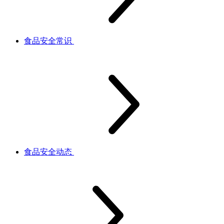
食品安全常识
食品安全动态