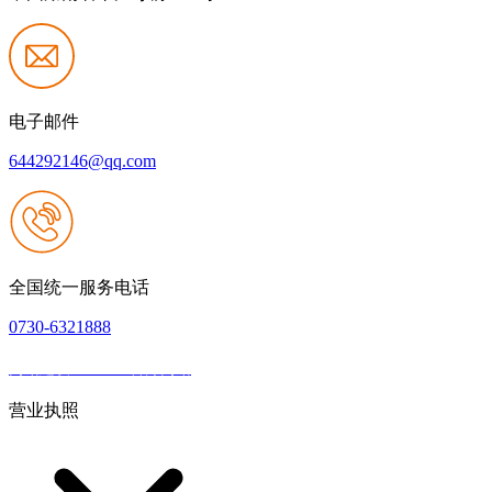
电子邮件
644292146@qq.com
全国统一服务电话
0730-6321888
网站建设：J9.com官方网站
|
网站地图
本网站支持IPV6
营业执照