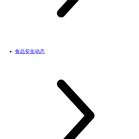
食品安全动态