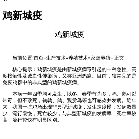
鸡新城疫
鸡新城疫
当前位置:首页»生产技术»养殖技术»家禽养殖» 正文
核心提示：鸡新城疫是由新城疫病毒引起的一种急性、高
度接触性及败血性传染病，又称亚洲鸡瘟。目前，较常见的是
免疫鸡群中的非典型的鸡新城疫病。
本病一年四季均可发生，以冬、春季节为多，鸭、鹅可以
带毒，但不致死，鹌鹑、鸽、观赏鸟等也可感染并发病。近年
来，我国一些鸡场出现非典型新城疫，发生速度慢，发病数量
少，流行缓慢，死亡较少，与典型新城疫的发病率、死亡率较
高，流行较快有明显区别。