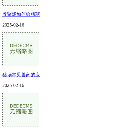
养猪场如何给猪驱
2025-02-16
猪场常见兽药的应
2025-02-16