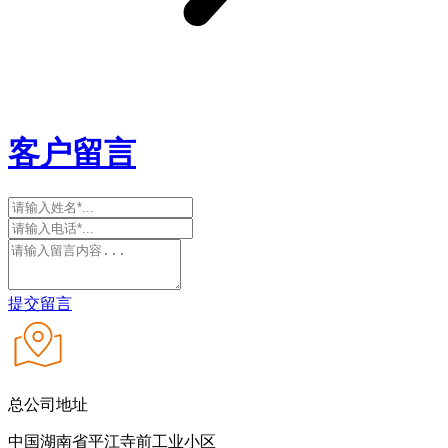
客户留言
提交留言
总公司地址
中国湖南省平江寺前工业小区