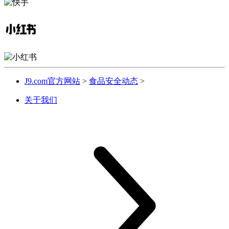
J9.com官方网站
>
食品安全动态
>
关于我们