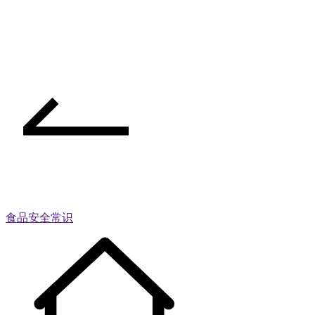
食品安全常识