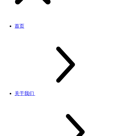
首页
关于我们