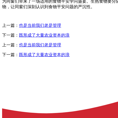
为同窗们带来了一场适用的食物平安学问盛宴。生熟食物要分
物，让同窗们深刻认识到食物平安问题的严沉性。
上一篇：
也是当前我们老是管理
下一篇：
既形成了大量农业资本的浪
上一篇：
也是当前我们老是管理
下一篇：
既形成了大量农业资本的浪