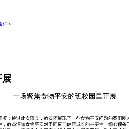
常识
>
开展
一场聚焦食物平安的班校园里开展
项；通过此次班会，教员还展现了一些食物平安问题的案例图片
生，教员深知食物平安对于同窗们健康成长的主要性，细心预备