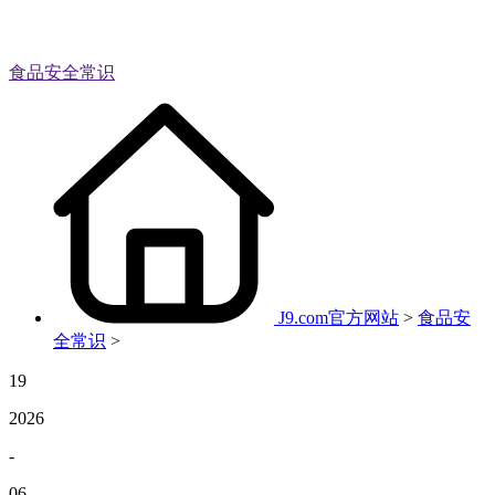
食品安全常识
J9.com官方网站
>
食品安
全常识
>
19
2026
-
06