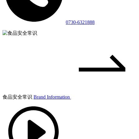
0730-6321888
食品安全常识
Brand Information