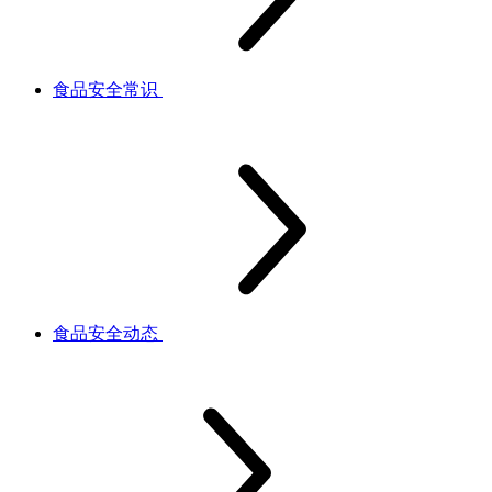
食品安全常识
食品安全动态