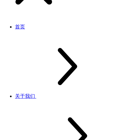
首页
关于我们