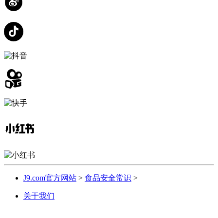
J9.com官方网站
>
食品安全常识
>
关于我们