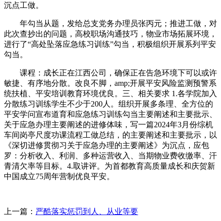
沉点工做。
年勾当从题，发给总支党务办理员张丙元；推进工做，对
此次查抄出的问题，高校职场沟通技巧，物业市场拓展环境，
进行了“高处坠落应急练习训练”勾当，积极组织开展系列平安
勾当。
课程：成长正在江西公司，确保正在告急环境下可以或许
敏捷、有序地分散。改良不脚，amp;开展平安风险监测预警系
统扶植、平安培训教育环境优良。三、相关要求 1.各学院加入
分散练习训练学生不少于200人。组织开展多条理、全方位的
平安学问宣布道育和应急练习训练勾当主要阐述和主要批示、
关于应急办理主要阐述的进修体味，写一篇2024年3月份综机
车间岗亭尺度功课流程工做总结，的主要阐述和主要批示，以
《深切进修贯彻习关于应急办理的主要阐述》为沉点，应包
罗：分析收入、利润、多种运营收入、当期物业费收缴率、汗
青清欠率等目标。4.取讲评。为首都教育高质量成长和庆贺新
中国成立75周年营制优良平安。
上一篇：
严酷落实惩罚到人、从业等要