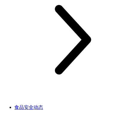
食品安全动态