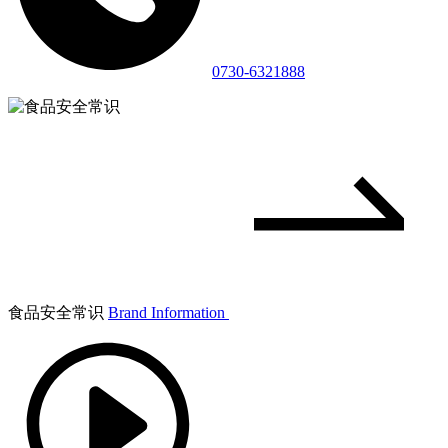
0730-6321888
食品安全常识
Brand Information