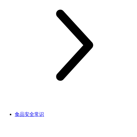
食品安全常识