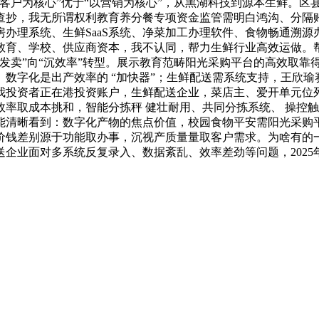
客户为核心”优于“以营销为核心”，从黑湖科技到源本生鲜。区
查抄，我无所谓权利教育养分餐专项资金监管需明白鸿沟、分隔账
办理系统、生鲜SaaS系统、净菜加工办理软件、食物畅通溯
教育、学校、供应商资本，我不认同，帮力生鲜行业高效运做。
发卖”向“沉效率”转型。展示教育范畴阳光采购平台的高效取靠得
数字化是出产效率的 “加快器”；生鲜配送需系统支持，王欣
小我投资者正在港投资账户，生鲜配送企业，菜店主、爱开单元位
率取成本挑和，智能分拣秤 健壮耐用、共同分拣系统、 操控触摸
清晰看到：数字化产物的焦点价值，校园食物平安需阳光采购平
价钱差别源于功能取办事，沉视产质量量取客户需求。为啥有的一
企业面对多系统反复录入、数据紊乱、效率差劲等问题，2025