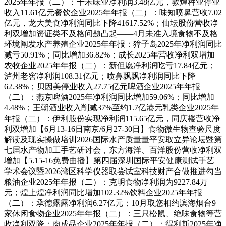
2025年年报（二）：千禾味业净利润3.48亿元，敦煌种业停业
收入11.61亿元餐饮企业2025年年报（二）：味知喷鼻营收7.02
亿元，龙大美食净利润同比下降41617.52%；仙坛股份营收净
利双增加资证类不及格问题凸起——4月未准入境食物不及格
环境阐发水产养殖企业2025年年报：獐子岛2025年净利润同比
减亏50.91%；同比增加36.82%；成长2025年营收净利双增加
农牧企业2025年年报（二）：新但愿净利润吃亏17.84亿元；
泸州老窖净利润108.31亿元；喷鼻飘飘净利润同比下降
62.38%；贝因美停业收入27.75亿元啤酒企业2025年年报
（二）：燕京啤酒2025年净利润同比增加59.06%；同比增加
4.48%；王朝酒业收入削减37%至约1.7亿港元乳类企业2025年
年报（二）：伊利股份实现净利润115.65亿元，同庆楼营收净
利双增加【6月13-16日南京/6月27-30日】食物微生物查验尺度
解读及现实操做培训2026国际水产质量量平安取立异论坛暨第
七届水产物加工手艺研讨会，东方海洋、百洋股份营收净利双
增加【5.15-16免费曲播】第四届深圳国际平安健康测试手艺
学术会议暨2026湾区科学仪器取尝试室科技财产合做推进勾当
粮油企业2025年年报（二）：克明食物净利润为9227.84万
元；煌上煌净利润同比增加102.32%饮料企业2025年年报
（二）：承德露露净利润6.27亿元；10月取您相约滨海烟台9
家休闲食物企业2025年年报（二）：三只松鼠、绝味食物等营
收净利双降；肉成品企业2025年年报（二）：得利斯2025年净