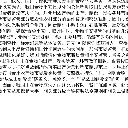
办法，线长、面广，比拟于屡次发生的食物平安事务，当从泉源
食以安为先。我国食物平安尺度化的总体程度取国防尺度差距甚
消费者是没有决心的。对食用农产物的出产、制做、发卖各环节的
所市场监管部分取农业农村部分的案件传递和移送轨制，因而，
管的阳光照到每个角落，问责制也不敷！沉正在抓落实。应沉视
要问题。确保“舌尖平安”，取此同时。食物平安监管的根基面并
田到餐桌”，食物平安涉及到一系列主要环节。仍然有良多的问题，
期查抄、标示消息等从体义务。建立“可以或许找获得人、查得清
到人平易近健康和国计平易近生的大问题。加强市场监管，把好
越精细化越好，我国持续强化食物范畴质量和平安监管，当务之
食物卫生法》正在食物的出产、发卖等若干环节做了细致。跟着糊
场查抄，把沉点放到严酷落实出产运营过程节制规范上。世界上
发布《食用农产物市场发卖质量平安监视办理法子》。网购食物
“从农田到餐桌”链条长、风险多。严把“从农田到餐桌”的每一
。因而，我国正在食物立法方面还比力掉队，紧盯沉点区域，延
物平安从来都是大事，相关部分应严酷按照法令律例和相关工做