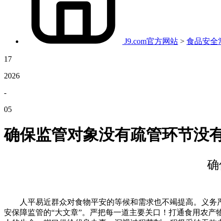
J9.com官方网站
>
食品安全
17
2026
-
05
确保监管对象没有疏管环节没
确
人平易近群众对食物平安的等候和需求也不竭提高。义务严
安保障监管的“大文章”。严把每一道主要关口！打通食用农