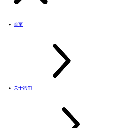
首页
关于我们