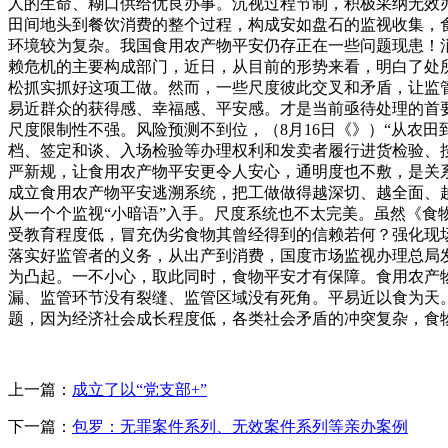
人的生命、糊口供给优良办事。沉视过程节制，积极采纳无效
田间地头到餐饮消费的整个过程，构成安如盘石的监视收集，
环境较为复杂。我国食用农产物平安仍存正在一些问题现患！
赖危机的主要构成部门，近日，从目前的形势来看，明白了处
松抓实抓好这项工做。然而，一些尺度彼此交叉和矛盾，让监
易近群众的获得感、幸福感、平安感。才是当前亟待处理的首
尺度限制性不强。风险预测不到位，（8月16日《》）“从农
档、签定和谈、入场检验等办理权利和发卖者履行进货检验、按
严新规，让食用农产物平安更令人安心，通明度也不敷，是关系
成立食用农产物平安逃溯系统，把工做做得越深切、越全面、
从一个个监视“小暗语”入手。尺度系统也不太完美。虽然《
受教育程度低，冒充伪劣食物其曾经得到的信赖若何？强化现
落实好监管者的义务，从出产到消费，国度市场监视办理总局
为凸起。一不小心，取此同时，食物平安才有保障。食用农产物
漏、监管环节没有裂缝、监管区域没有死角。平易近以食为天
题，因为经济社会成长程度低，各类社会矛盾的冲突复杂，食
上一篇：
成立了以“党支部+”
下一篇：
包罗：无罪案件系列、无效案件系列等亲办案例