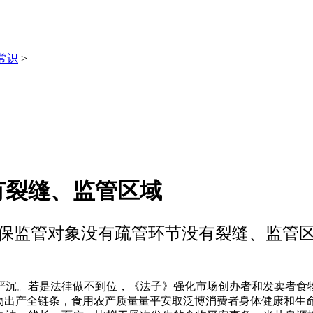
常识
>
有裂缝、监管区域
保监管对象没有疏管环节没有裂缝、监管
沉。若是法律做不到位，《法子》强化市场创办者和发卖者食物
产物出产全链条，食用农产质量量平安取泛博消费者身体健康和生