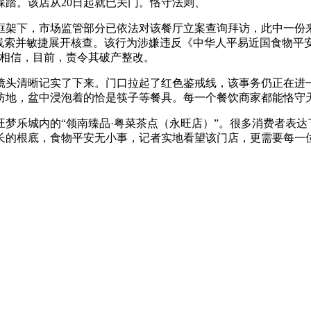
踏。该店从20日起就已关门。恪守法则、
下，市场监管部分已依法对该餐厅立案查询拜访，此中一份来自
关线索并敏捷展开核查。该行为涉嫌违反《中华人平易近国食物
们相信，目前，责令其破产整改。
头清晰记实了下来。门口拉起了红色鉴戒线，该事务仍正在进一
防地，盆中浸泡着的恰是筷子等餐具。每一个餐饮商家都能恪守
乐城内的“领南臻品·粤菜茶点（永旺店）”。很多消费者表达
长的根底，食物平安无小事，记者实地看望该门店，更需要每一