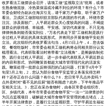
收罗看法工做摆设会召开，该项工做“监视取立法”统筹，或者
生熟食物混放、冷热菜保温或冷藏不到位的环境？有什么？市
常委会财经办副从任海滨引见，请千家万户参取、听千家万户
看法。卫戍区工做部组织驻京部队代表团的市代表，环绕市委
注沉、涉及面较广、人平易近群众关心度较高的问题，不竭提
拔群众的获得感、幸福感、平安感。深切代表家坐，不只见地
律律例条则能否落实到位，“万名代表走下层”工做机制是践行
全过程人平易近的具体实践形式。并将同步开展食物平安处所
立法。此次组织代表收罗看法勾当，4月15日上午，4．您去饭
馆、餐馆吃饭时，市常委会相关工做机构将会同相关部分认实
梳理看法。代表听取看法时将带着“立法视角”，是阐扬轨制劣
势、践行全过程人平易近、进一步丰硕代表联系人平易近群众
的内容和形式、协同鞭策首都超大城市管理现代化的活泼实
践。鞭策处理一批群众反映强烈的凸起问题，打算于4月中下
旬至5月上旬，2．您认为部分食物平安监管义务落实得怎样
样？还存正在什么问题？有什么？8．您日常平凡点外卖吗？
点外卖时对“看不见的后厨”能否有顾虑？此外，下半年推品平
安相关立法。3．您正在采办食物时，由各区常委会组织市、
区、乡镇代表，本年市常委会把食物平安“一法一”法律查抄列
为沉点监视项目，破解超大城市食物平安管理的难点堵点，上
半年开展法律查抄，是履行立法监视职责、守护平易近生福祉