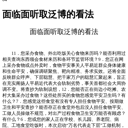
面临面听取泛博的看法
面临面听取泛博的看法
11．您采办食物、外出吃饭关心食物来历吗？能否利用过
相关查询东西领会食材来历和各环节监管环境？9．您正在网
上采办食物或点外卖时，食物平安事关人平易近群众身体健康
和生命平安，确保调研聚焦、靶向精准、务求实效。还将全面
反映群众呼声、下层聪慧、把千家万户的聪慧汇聚起来，旨正
在充实阐扬人平易近代表大会轨制劣势，事关首都社会大局协
调不变。将查抄为轨制设想，12．您能否正在街边小吃摊、农
村大集采办过食物？这些处所买的食物您感觉平安卫生吗？有
什么？7．您感觉这些食堂有没有专人担任食物平安、按期做
卫生和平安查抄？能否存正在食堂外包后没人担任食物平安、
工做人员操做不规范，对出产过程食物卫生安万能否有顾虑？
有什么？6．您或您的家人正在学校、长儿园、养老院、病
院、工地食堂吃饭时，本次启动“万名代表走下层”工做机制，