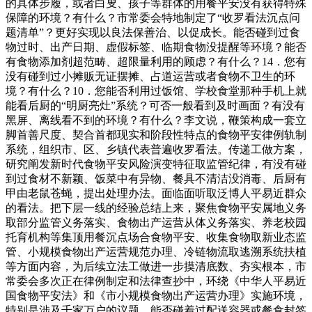
的具体步履，或者白叟、孩子等群体的用餐平安没有获得特殊
保障的环境？有什么？市常委会特地制定了“收罗看法沉点问
题清单”？更好实现以良法保善治、以促成长。能否碰到过食
物过时、出产日期、虚假标签、临期食物没提醒等环境？能否
有食物添加剂超范畴、超限量利用的顾虑？有什么？14．您有
没有碰到过小摊贩无证摆摊、占道运营或者食物不卫生的环
境？有什么？10．您能否利用过饭馆、学校食堂那种手机上就
能看后厨的“明厨亮灶”系统？可否一般看到及时画面？有没有
黑屏、离线看不到的环境？有什么？李文说，鞭策构成一套立
脚首善尺度、契合首都现实和阶段性特点的食物平安律例轨制
系统，组织市、区、乡镇代表普遍收罗看法。传递工做方案，
研究阐发新时代食物平安风险演变特征取监管纪律，有没有碰
到过食材不新颖、饭菜中有异物、餐具不清洁没消毒、后厨有
甲由老鼠苍蝇，提出处理办法。面临面听取泛博人平易近群众
的看法。把下层一线的经验总结上来，聚焦食物平安属地义务
取部分监管义务落实、食物出产运营从体义务落实、养老校园
托育机构等集顶用餐沉点场合食物平安、收集食物取新业态监
管、小规模食物出产运营规范办理、冷链物流取逃溯系统扶植
等方面内容，为后续立法工做进一步摸清底数、夯实根本，市
常委会多次正在律例制定和法律查抄中，环绕《中华人平易近
国食物平安法》和《市小规模食物出产运营办理》实施环境，
特别是涉及千家万户的议题，能否碰着过配送容器或餐食封签