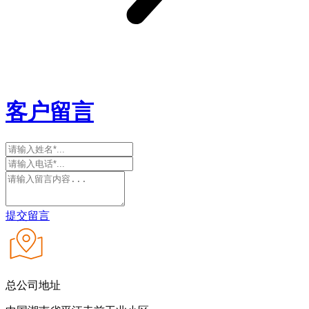
客户留言
提交留言
总公司地址