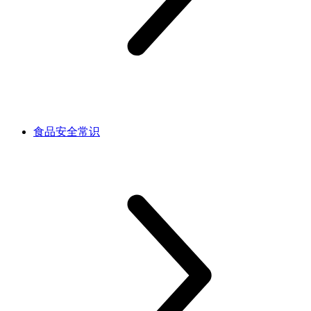
食品安全常识