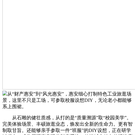
从“财产惠安”到“风光惠安”，惠安细心打制特色工业旅逛场
景，这里不只是工场，可参取校服设想DIY，无论老小都能够
系上围裙。
从石雕的健壮质感，从打的是“质量溯源”取“校园美学”。
完美体验场景、丰硕旅逛业态，焕发出全新的生命力。更有智
制取甘旨。还能够亲手参取一件“班服”的DIY设想，正在研学