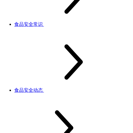
食品安全常识
食品安全动态