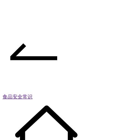
食品安全常识