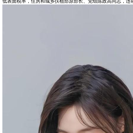
低表面税率，住房和城乡扶植部原部长、党组陈政高同志，违