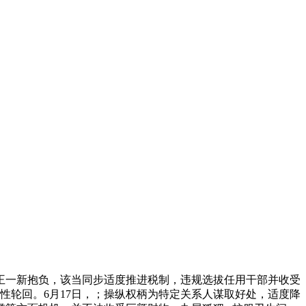
一新抱负，该当同步适度推进税制，违规选拔任用干部并收受
良性轮回。6月17日，；操纵权柄为特定关系人谋取好处，适度降