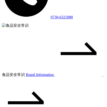
0730-6321888
食品安全常识
Brand Information