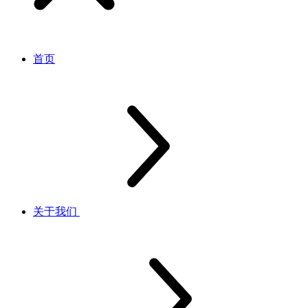
首页
关于我们