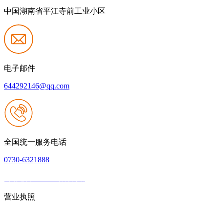
中国湖南省平江寺前工业小区
电子邮件
644292146@qq.com
全国统一服务电话
0730-6321888
网站建设：J9.com官方网站
|
网站地图
本网站支持IPV6
营业执照