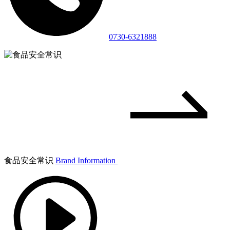
0730-6321888
食品安全常识
Brand Information