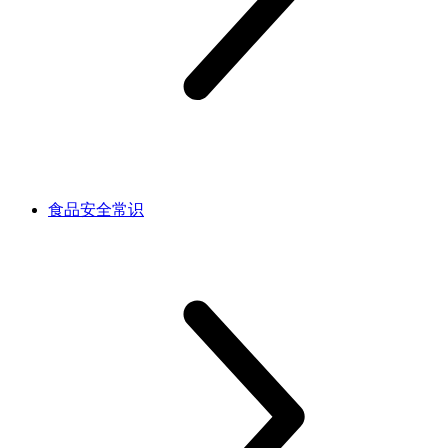
食品安全常识