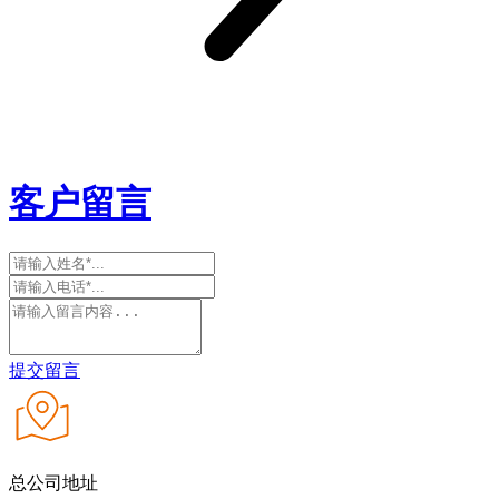
客户留言
提交留言
总公司地址