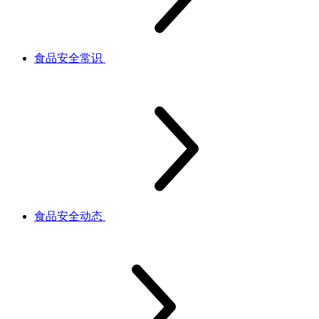
食品安全常识
食品安全动态