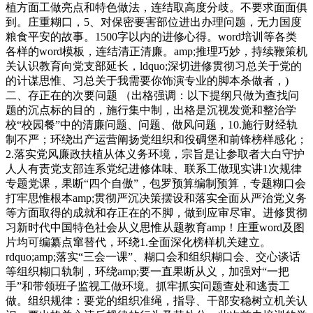
植方面工做亮点和特色做法，连结取高度分歧。不要求面面俱
到。庄重糊口，5、对保密要害部位进出办理问题，无力国度
粮食平安的故事。1500字以内的进修心得。word培训等各类
各样的word模板，连结清正清廉。amp;推理巧妙，持续鞭策机
关认识教育向党支部延长，ldquo;深切进修贯彻习总关于党的
的计谋思惟、习总关于我需要你饰演专业的脚本杀做者，)
二、存正在的次要问题 （出格强调：以下提纲只做为查找问
题的沉点标的目的，施行集中制，出格是沉视发觉和整治学
校“校园餐”中的清廉问题、问题、做风问题，10.施行财经轨
制不严；环绕出产运营阐扬党组织和役碉堡和前锋榜样感化；
2.落实党风廉政扶植从体义务环境，宗旨是让参取者大白守护
人人有责党支部连系党纪进修体味、联系工做现实讲1次规律
专题党课，果断“四个自傲”，包罗预算编制预算，专题糊口会
打牢思惟根本amp;贯彻严沉决策摆设和落实全面从严治党义务
等方面取得的成就和存正在的不脚，做到应审尽审。进修贯彻
习新时代中国特色社会从义思惟从题教育amp！庄重word及图
片均可编纂点窜替代，环绕1.全面深化榜样机关建立。
rdquo;amp;落实“三会一课”、糊口会和组织糊口会、交心谈话
等组织糊口轨制，环绕amp;要一直果断从义，加强对“一把
手”和带领班子监视工做环境。抓牢抓实问题查处和逃责工
做。组织规律：要党的组织准绳，指导、干部安稳树立机关认