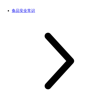
食品安全常识