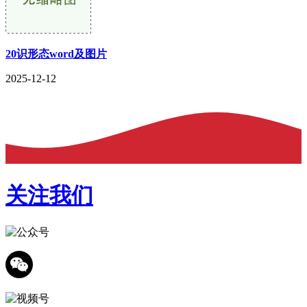
20识形态word及图片
2025-12-12
关注我们