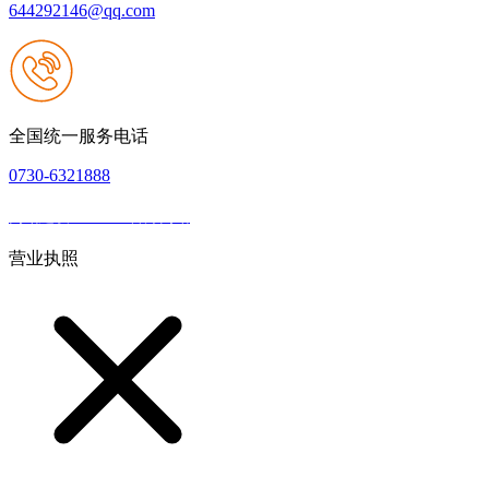
644292146@qq.com
全国统一服务电话
0730-6321888
网站建设：J9.com官方网站
|
网站地图
本网站支持IPV6
营业执照