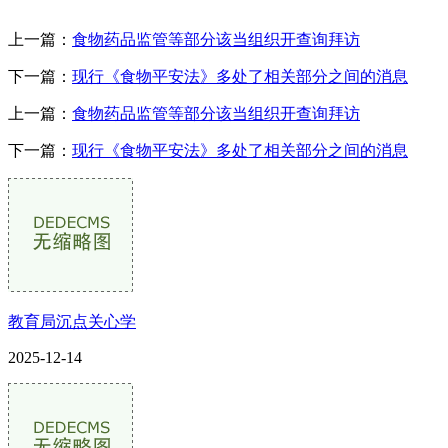
上一篇：
食物药品监管等部分该当组织开查询拜访
下一篇：
现行《食物平安法》多处了相关部分之间的消息
上一篇：
食物药品监管等部分该当组织开查询拜访
下一篇：
现行《食物平安法》多处了相关部分之间的消息
教育局沉点关心学
2025-12-14