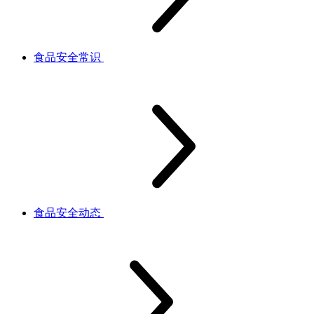
食品安全常识
食品安全动态