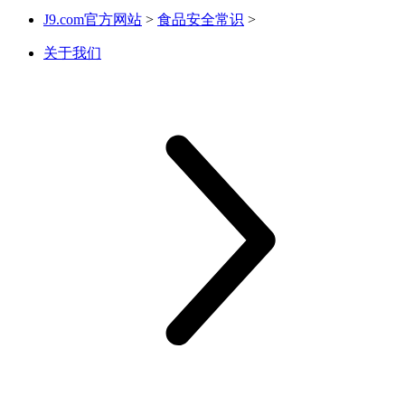
J9.com官方网站
>
食品安全常识
>
关于我们