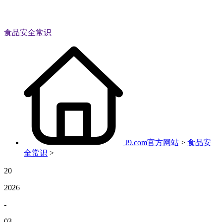
食品安全常识
J9.com官方网站
>
食品安
全常识
>
20
2026
-
03