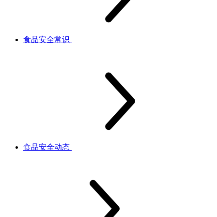
食品安全常识
食品安全动态