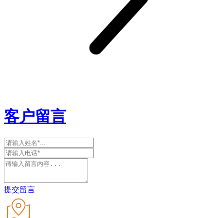
客户留言
提交留言