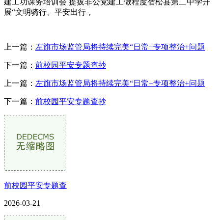
建工功课务培训会 提拔非公党建工做程度宿松县第二中学开
展“文明骑行、平安出行，
上一篇：
左旗市场监管局将持续完美“日常+专项整治+问题
下一篇：
前校园平安专题查抄
上一篇：
左旗市场监管局将持续完美“日常+专项整治+问题
下一篇：
前校园平安专题查抄
前校园平安专题查
2026-03-21