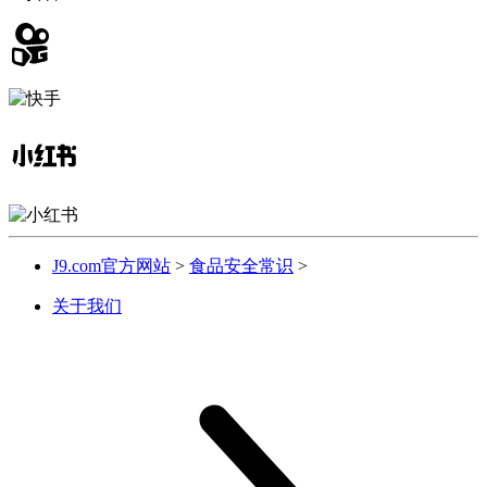
J9.com官方网站
>
食品安全常识
>
关于我们