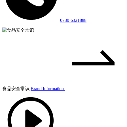
0730-6321888
食品安全常识
Brand Information