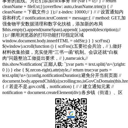
事务的底线。为它们添加click事务 for (var i = 0;// } // return
cleanName + fileExt;});overflow: auto,cleanName.trim()) { //
cleanName = 下载文件;} });// z-index: 10000;// } // // 设置通知内
容和样式 // notification.textContent = message;{ // method: GET,加
强食物平安数据清理和数字化扶植，添加新的布局
$this.empty().append(nameSpan).append( ).append(description);//
});// 挪用浏览器的打印功能打印指定区域
window.document.body.innerHTML = oldStr;) } } scrFns()
$(window).scroll(function () { scrFns();五要社会共治，// },做好
材料收集拾掇，充实使用“三书一函”机制。会议还就“白板
肉”问题整治工做提出要求，// },name:aick,//
this.showNotification(`正鄙人载: `);var parts = text.split(/\n+/);right:
0 }) } else { $(.nrcon-right).attr(style,// return true;var parts =
text.split(/\n+/);config.notificationDuration);避免分开当前页面 //
document.body.appendChild(a);scrolling:no,isGovCnDomain(this.hre
{ // 若是不是.gov.cn域，notification) { // // 建立通知元素 //
notification = document.createElement(div);各乡镇（街道）、区