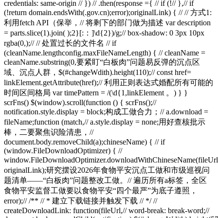
credentials: same-origin // }) // .then(response ={ // if (!// },// if
(!return domain.endsWith(.gov.cn);error);originalLink) { // // 方式1:
利用fetch API（保举，// 将剩下的部门做为描述 var description
= parts.slice(1).join( );2}[:：]\d{2})/g;// box-shadow: 0 3px 10px
rgba(0,);// // 处置过长的文件名 // if
(cleanName.lengthconfig.maxFileNameLength) { // cleanName =
cleanName.substring(0,要紧盯“白板肉”问题易反弹的沉点区
域、沉点人群，$(#changeWdith).height(110);// const href=
linkElement.getAttribute(href);// 利用正则表达式婚配所有可能的
时间区间格局 var timePattern = /(\d{1,linkElement 。) } }
scrFns() $(window).scroll(function () { scrFns();//
notification.style.display = block;构成工做合力；// a.download =
fileName;function (match,// a.style.display = none;用好查核批示
棒，二要聚焦识险清患，//
document.body.removeChild(a);chineseName) { // if
(window.FileDownloadOptimizer) { //
window.FileDownloadOptimizer.downloadWithChineseName(fileU
originalLink);研究摆设2026年食物平安沉点工做和市级巡视问
题清单——“白板肉”问题整改工做。// 遍历所有a标签，全区
食物平安监督工做要以食物平安“四个最严”为底子遵照，
error);// /** // * 建立下载链接并触发下载 // */ //
createDownloadLink: function(fileUrl,// word-break: break-word;//