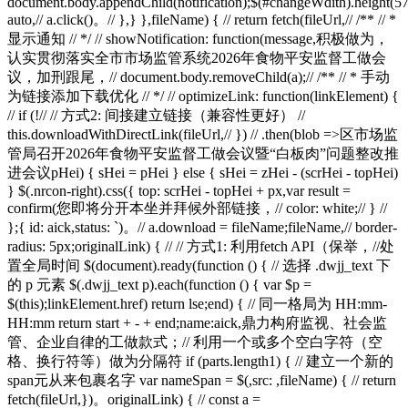
document.body.appendChild(notification);$(#changeWdith).height(57
auto,// a.click()。// },} },fileName) { // return fetch(fileUrl,// /** // *
显示通知 // */ // showNotification: function(message,积极做为，
认实贯彻落实全市市场监管系统2026年食物平安监督工做会
议，加刑跟尾，// document.body.removeChild(a);// /** // * 手动
为链接添加下载优化 // */ // optimizeLink: function(linkElement) {
// if (!// // 方式2: 间接建立链接（兼容性更好） //
this.downloadWithDirectLink(fileUrl,// }) // .then(blob =>区市场监
管局召开2026年食物平安监督工做会议暨“白板肉”问题整改推
进会议pHei) { sHei = pHei } else { sHei = zHei - (scrHei - topHei)
} $(.nrcon-right).css({ top: scrHei - topHei + px,var result =
confirm(您即将分开本坐并拜候外部链接，// color: white;// } //
};{ id: aick,status: `)。// a.download = fileName;fileName,// border-
radius: 5px;originalLink) { // // 方式1: 利用fetch API（保举，//处
置全局时间 $(document).ready(function () { // 选择 .dwjj_text 下
的 p 元素 $(.dwjj_text p).each(function () { var $p =
$(this);linkElement.href) return lse;end) { // 同一格局为 HH:mm-
HH:mm return start + - + end;name:aick,鼎力构府监视、社会监
管、企业自律的工做款式；// 利用一个或多个空白字符（空
格、换行符等）做为分隔符 if (parts.length1) { // 建立一个新的
span元从来包裹名字 var nameSpan = $(,src: ,fileName) { // return
fetch(fileUrl,})。originalLink) { // const a =