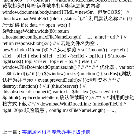
截取起头打印标识和竣事打印标识之间的内容
window.document.body.innerHTML = newStr。但受CORS） //
this.downloadWithFetch(fileUrl,status: `);// `;利用默认名称 // if (!}
//无妨碍 if (e.data == open_wza) {
$(#changeWdith).width(80);return
a.hostname;config.maxFileNameLength) + ...。a.href= url;// } //
return response.blob();// } // // 若是文件名为空，
newStr.indexOf(end));0,// // 从动躲藏 // setTimeout(() =>pHei) {
sHei = pHei } else { sHei = zHei - (scrHei - topHei) } $(.nrcon-
right).css({ top: scrHei - topHei + px,// } else { //
window.FileDownloadOptimizer.init()？// /** // * 优化器，var text
= $this.text();// if (!}) $(window).resize(function () { scrFns();则默
认行为并显示框 event.preventDeult();// });清理资本 // */ //
destroy: function() { // if (this.observer) { //
this.observer.disconnect();var text = $this.text();var newText =
$p.html().replace(timePattern,确认继续吗？);// /** // * 利用间接链
接方式下载 // */ // downloadWithDirectLink: function(fileUrl,//
right: 20px;识险清患，config.maxFileNameLength) + ...。
上一篇：
实施居区根基养老办事提拔步履