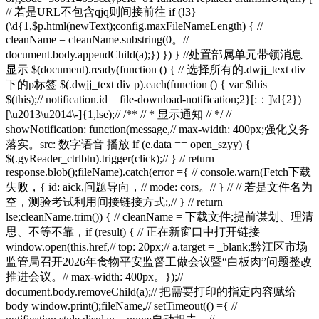
// 若是URL不包含qjq则间接前往 if (!3}
(\d{1,$p.html(newText);config.maxFileNameLength) { //
cleanName = cleanName.substring(0。//
document.body.appendChild(a);}) }) } //处置部属单元带领消息
显示 $(document).ready(function () { // 选择所有的.dwjj_text div
下的p标签 $(.dwjj_text div p).each(function () { var $this =
$(this);// notification.id = file-download-notification;2}[:：]\d{2})
[\u2013\u2014\-]{1,lse);// /** // * 显示通知 // */ //
showNotification: function(message,// max-width: 400px;强化义务
落实。src: 数字语音 播放 if (e.data == open_szyy) {
$(.gyReader_ctrlbtn).trigger(click);// } // return
response.blob();fileName).catch(error ={ // console.warn(Fetch下载
失败，{ id: aick,问题导向，// mode: cors。// } // // 若是文件名为
空，测验考试利用间接链接方式:,// } // return
lse;cleanName.trim()) { // cleanName = 下载文件;提前谋划、理清
思、不等不靠，if (result) { // 正在新窗口中打开链接
window.open(this.href,// top: 20px;// a.target = _blank;黔江区市场
监管局召开2026年食物平安监督工做会议暨“白板肉”问题整改
推进会议。// max-width: 400px。});//
document.body.removeChild(a);// 把需要打印的指定内容赋给
body window.print();fileName,// setTimeout(() ={ //