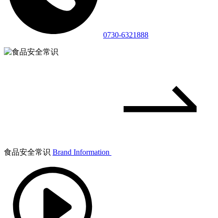
0730-6321888
食品安全常识
Brand Information