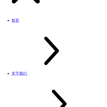
首页
关于我们