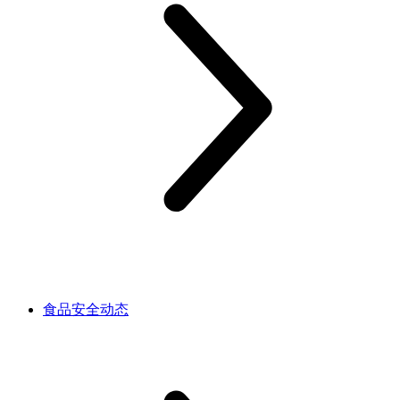
食品安全动态