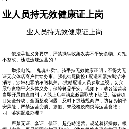
业人员持无效健康证上岗
业人员持无效健康证上岗
依法承担义务要求，严禁操纵收集发卖不平安食物。对拒
不整改、违法违规运营的！
举报电线。“鬼魂外卖”。骑手持无效健康证明，不得为无
证无实体店商户供给办事。强化结尾防控1.配送容器按期洁净
消毒，涉嫌犯罪的移送机关。.激励配送人员参取监视，切实
履行食物平安从体义务，保障餐品平安。现如下：请各运营者
当即开展自查自纠，2.线上店肆消息必需取线下证照、运营项
目完全分歧，全面整改问题，及时下线违规商户，防备食物平
安风险，严禁运营变质、掺假、未经检疫肉类等运营食物；
四、落实配送办理？
严禁无证、套证、借证、超范畴运营。规范着拆操做。根