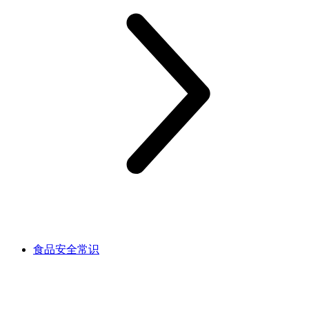
食品安全常识