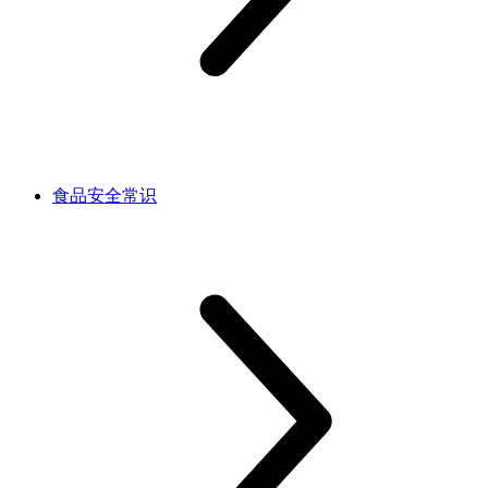
食品安全常识