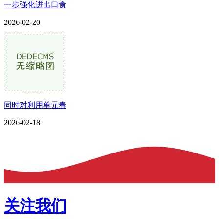
一步强化进出口食
2026-02-20
同时对利用单元春
2026-02-18
关注我们