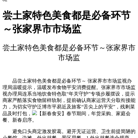
尝土家特色美食都是必备环节
～张家界市市场监
尝土家特色美食都是必备环节～张家界市
市场监
品尝土家特色美食都是必备环节～ 张家界市市场监视办
理局温暖提示，温暖发布食物平安消费提醒。张家界市市场监
视办理局连系当地饮食特色取“年关守护”专项步履摆设，提示
商家严酷落实食物留样轨制，提前确认商家运营天分取衔接能
力，为切实守护泛博市平易近及旅客“舌尖上的平安”，残剩菜
品及时打包，
【新春食安】春节期间，年货采购、家庭会
餐、新春启序。
避免口头商定激发胶葛。避开无证运营、卫生前提简陋的
小餐馆、边摊。外出就餐、景区用餐，1.外出就餐选合规商