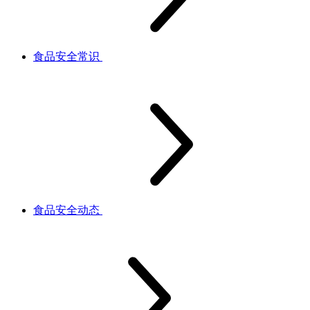
食品安全常识
食品安全动态