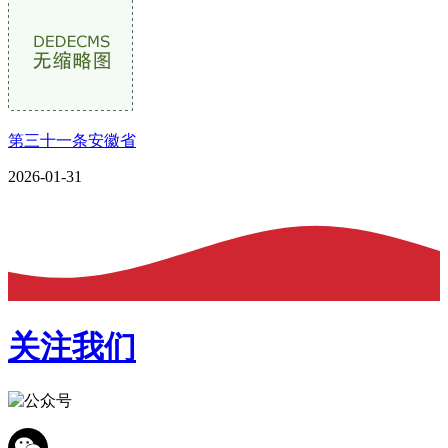
第三十一条安徽省
2026-01-31
关注我们