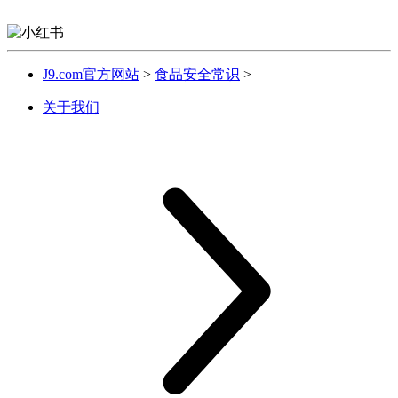
J9.com官方网站
>
食品安全常识
>
关于我们