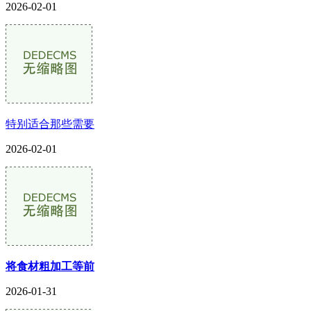
2026-02-01
特别适合那些需要
2026-02-01
将食材粗加工等前
2026-01-31