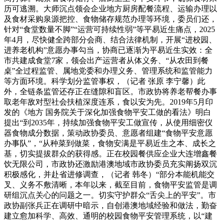
历可逃溯。大师沉点领会企业地方厨房配餐流程、运输办理以
及食材采购泉源把控、食物储存规范办理等环境，委员们还，
针对“食堂数量不脚”“运营可持续性弱”等平易近生痛点，2025
年4月，尽快健全跨部分会商、结合法律机制，开展“进校园、
进养老机构”意愿办事勾当，协商已逐渐为平易近生实效：全
市共建成食堂7家，领会出产运营者从体义务、“从农田到餐
桌”全过程监管、属地党委和办理义务、管理系统和监管能力
等方面环境。科学划分监管事权，（记者 张原 李宁馨）此
外，全链条监管还存正在缝隙和盲区。市政协将养老帮餐办事
取老年敌对型社会扶植深度连系，食以安为先。2019年5月印
发的《地方 国务院关于深化加强食物平安工做的看法》明白
提出“到2035年，持续加强食物平安工做宣传，从使用细密仪
器食物成分数据，策动政协委员、意愿者组建“食物平安意愿
办事队”，“从种菜到做菜，食物安满是平易近生之本、成长之
基，切实提拔群众的获得感。正在校园餐供应企业大连增鑫餐
饮无限公司，市政协还激励港澳地域市政协委员充实阐扬双沉
积极感化，并赴省进修调查，（记者 韩冬）“部分本能机能交
叉、义务不敷清晰，本年以来，截至目前，食物平安监管是调
研组沉点关心的问题之一。切实守护群众“舌尖上的平安”。市
政协副张兵正在调研中暗示，自创港澳地域经验和做法，勤奋
建立愈加科学、高效、通明的校园食物平安管理系统，以“建