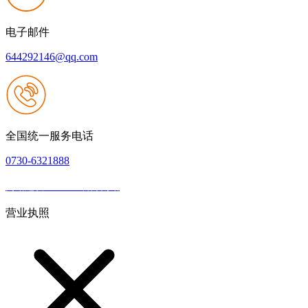
电子邮件
644292146@qq.com
全国统一服务电话
0730-6321888
网站建设：J9.com官方网站
|
网站地图
本网站支持IPV6
营业执照