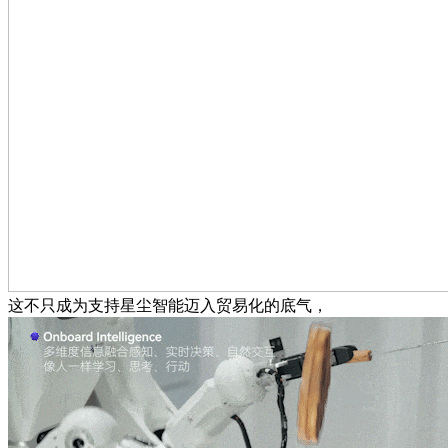
这不只成为支持星尘智能迈入贸易化的底气，