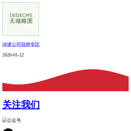
绿捷公司驻静安区
2026-01-22
关注我们