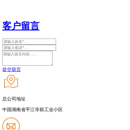
客户留言
提交留言
总公司地址
中国湖南省平江寺前工业小区