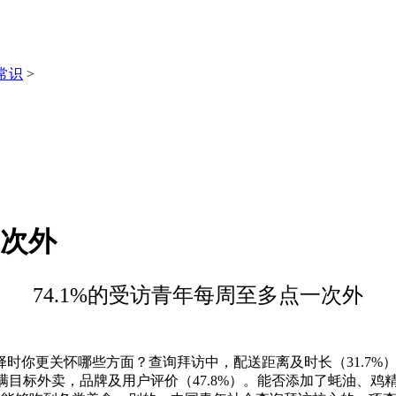
常识
>
一次外
74.1%的受访青年每周至多点一次外
你更关怀哪些方面？查询拜访中，配送距离及时长（31.7%
琳琅满目标外卖，品牌及用户评价（47.8%）。能否添加了蚝油、鸡