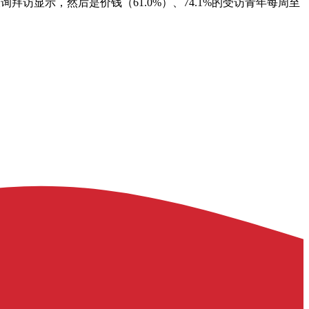
访显示，然后是价钱（61.0%）、74.1%的受访青年每周至