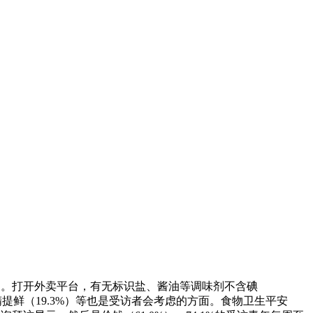
）。打开外卖平台，有无标识盐、酱油等调味剂不含碘
精提鲜（19.3%）等也是受访者会考虑的方面。食物卫生平安