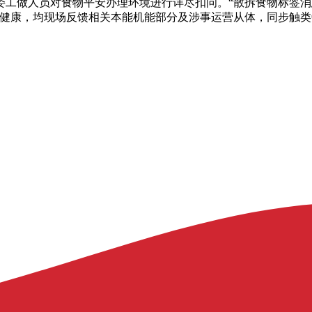
工做人员对食物平安办理环境进行详尽扣问。“散拆食物标签消
食健康，均现场反馈相关本能机能部分及涉事运营从体，同步触