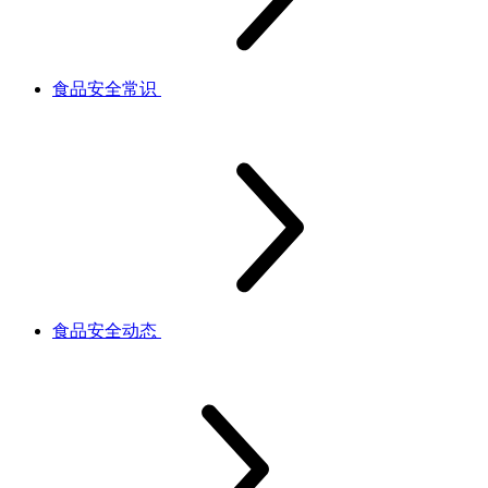
食品安全常识
食品安全动态