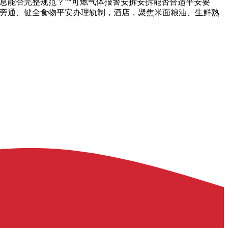
息能否完整规范？”“可燃气体报警安拆安拆能否合适平安要
类旁通、健全食物平安办理轨制，酒店，聚焦米面粮油、生鲜熟