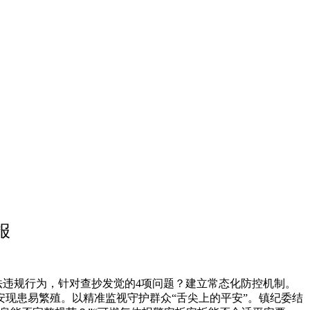
报
违规行为，针对查抄发觉的4项问题？建立常态化防控机制。
现患易繁殖。以精准监视守护群众“舌尖上的平安”。镇纪委结