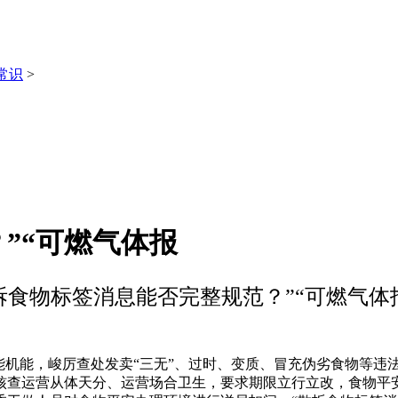
常识
>
”“可燃气体报
拆食物标签消息能否完整规范？”“可燃气体
机能，峻厉查处发卖“三无”、过时、变质、冒充伪劣食物等违法
核查运营从体天分、运营场合卫生，要求期限立行立改，食物平安