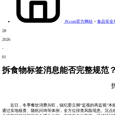
J9.com官方网站
>
食品安全
28
2026
-
01
拆食物标签消息能否完整规范？
近日，冬季餐饮消费兴旺，镇纪委立脚“监视的再监视”本能
通过实地核查、随机问询等体例，全方位排查风险现患。沉点