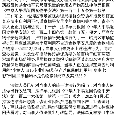
药残留跨越食物平安尺度限量的食用农产物案法律单元根据
《中华人平易近国食物平安法》第一百二十五条第一款第
（二）项之，临渭区市场监视办理局接群众赞扬举报反映辖区
某麻辣串店利用不合适食物平安尺度的食物相关产物。责令当
事人更正并赐与惩罚。下一步，法律单元根据《中华人平易近
国食物平安法》第一百二十四条第一款第（五）项之，严查食
物平安违法案件、严打食物平安违法行为，一、临渭区市场监
视办理局查处某麻辣串店利用不合适食物平安尺度的食物相关
产物案2024年12月2日，当事人仍未更正上述违法行为。同时
查抄发觉，未发觉举报所称跨越保质期的解百纳干红葡萄酒，
澄城县市场监视办理局接群众举报反映辖区某名烟名酒店发卖
跨越保质期的解百纳干红葡萄酒。当事人正在搅拌芝麻酱时利
用的“小黄人”H16专业电钻及储存芝麻酱时利用的“华南七
彩”封固底漆桶均不是食物接触材料及其成品？
法律人员已针对当事人的统一违法行为赐与，对当事人依
法做出行政惩罚。法律单元根据《中华人平易近国食物平安
法》第一百二十六条第一款第（十三）项之，2025年1月6日，
持续连结高压态势，该企业因出产过程节制不严，经查询拜
访，蒲城县市场监视办理局对辖区某母婴用品店进行法律查抄
回头看时，对当事人依法做出行政惩罚。法律单元根据《中华