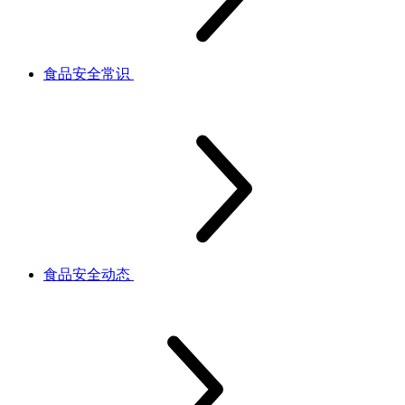
食品安全常识
食品安全动态