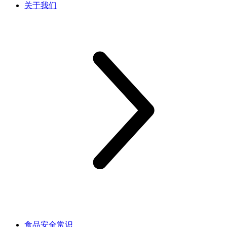
关于我们
食品安全常识