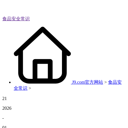
食品安全常识
J9.com官方网站
>
食品安
全常识
>
21
2026
-
01