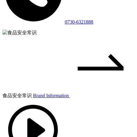
0730-6321888
食品安全常识
Brand Information