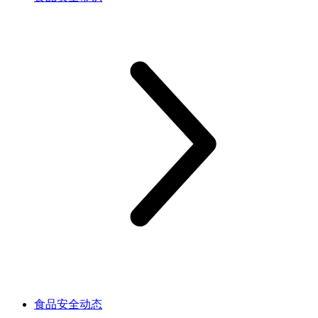
食品安全动态