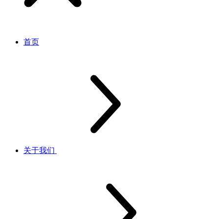
首页
关于我们