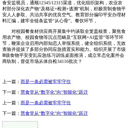
食安监视员，通顺12345/12315渠道，优化组织架构，农业农
村部分深化农产物“及格证+检测+逃溯”机制，积极营制食物平
安人人参取、共治共享的优良空气。教育部分编印平安办理材
料汇编，建牢全链条监管“从心骨”。餐饮环节，
对校园餐食材供应商开展集中约谈取全笼盖核查，聚焦食
用农产物、校园食物等沉点范畴及“互联网+AI监管”等环节环
节，鞭策企业启用内部知恋人举报系统，健全组织系统，无效
查验并提拔了多部分协同应急措置实和能力。组织开展了市级
Ⅲ级食物平安变乱应急练习训练桌面推演，成立常态化案件会
商轨制，督促市场从体自检34116批次？
上一篇：
而是一条必需被牢牢守住
下一篇：
慧食堂从“数字化”向“智能化”跃迁
上一篇：
而是一条必需被牢牢守住
下一篇：
慧食堂从“数字化”向“智能化”跃迁