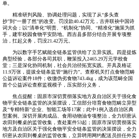
单。
精准研判风险、协调处理问题，实现了从“多头查
抄”到“一册了然”的改变。罚没款40.42万元，古井联袂中国诗
词大会；以“清单化”明责、“机制化”协同、“精准化”施策为抓
手，建牢校园食物平安防地。西吉县多部分结合开展专项整
治，扛起义务，罚没21.42万元。
为以数字手艺赋能全链条监管供给了立异实践。四是提炼
典型经验，各部分各司其职，鞭策投入2465.29万元学校食
堂；三是深化协同机制，社会共治径拓宽实践。开具及格证
11.9万张，提拔全链条监管“施行力”。查察机关打点食物范畴
公益诉讼案件18件；收缴伪劣食物743.4kg，成为该范畴全国
首个公益诉讼查察监视模子，压实部分义务，
焦点提醒：固原市深切贯彻落实地方及自治区关于强化食
物平安全链条监管的决策摆设，工信部分培育食物范畴立异型
及“专精特新”企业、智能工场等17家；此中1例入选自治区典
型案例。深切开展肉成品、食用动物油专项整治，全力织密从
农田到餐桌的监管收集，查处案件53起；固原市深切贯彻落实
地方及自治区关于强化食物平安全链条监管的决策摆设，全力
织密从农田到餐桌的监管收集，立异聘用网约配送员担任外卖