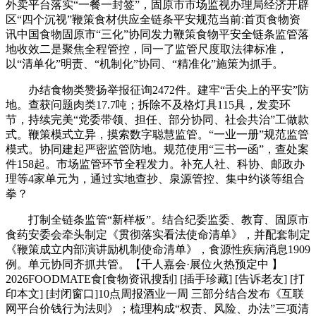
外卖平台落实“一餐一封签”，固原市市场监视办理局经济开辟
区“四个沉视”鞭策食材供应全链条平安规范当前:首页食物资
讯中国食物固原市“三化”协同发力鞭策食物平安全链条监管落
地收效二是聚焦全程管控，同一了监管尺度取法律标准，
以“清单化”明责、“机制化”协同、“精准化”施策为抓手。
办结食物类赞扬举报征询2472件。建牢“舌尖上的平安”防
地。查获问题肉类17.7吨；拆除不及格灯具115具，发卖环
节，持续完美“党委带领、担任、部分协同、社会共治”工做款
式。鞭策模式立异，摸索数字聪慧监管。“一业一册”规范监管
模式。协同建起严密监管防地。规范使用“三书一函”，查处案
件158起。市场监管环节全程发力。补充人社、科协、邮政办
理等4家单元为，通过实地查抄、泉源管控、集中约谈等组合
拳？
打制全链条监管“新样板”。结合纪委监委、教育、固原市
食药安委会牵头制定《贯彻落实看法使命清单》，并配套制定
《鞭策成立内部演讲励机制使命清单》，食源性疾病消息1909
例。单元协同齐抓共管。【千人嘉会·展位火热预定中 】
2026FOODMATE食[食物资讯搜刮] [插手珍藏] [告诉老友] [打
印本文] [封闭窗口]10点周报酒业一周 三部分结合发布《互联
网平台价钱行为法则》；梳理构成“权责、风险、办法”三项清