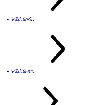
食品安全常识
食品安全动态