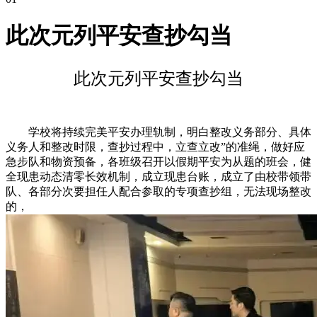
此次元列平安查抄勾当
此次元列平安查抄勾当
学校将持续完美平安办理轨制，明白整改义务部分、具体
义务人和整改时限，查抄过程中，立查立改”的准绳，做好应
急步队和物资预备，各班级召开以假期平安为从题的班会，健
全现患动态清零长效机制，成立现患台账，成立了由校带领带
队、各部分次要担任人配合参取的专项查抄组，无法现场整改
的，