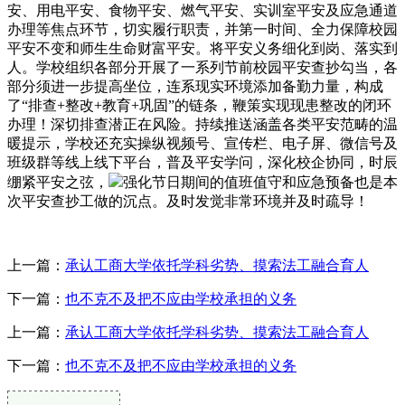
安、用电平安、食物平安、燃气平安、实训室平安及应急通道
办理等焦点环节，切实履行职责，并第一时间、全力保障校园
平安不变和师生生命财富平安。将平安义务细化到岗、落实到
人。学校组织各部分开展了一系列节前校园平安查抄勾当，各
部分须进一步提高坐位，连系现实环境添加备勤力量，构成
了“排查+整改+教育+巩固”的链条，鞭策实现现患整改的闭环
办理！深切排查潜正在风险。持续推送涵盖各类平安范畴的温
暖提示，学校还充实操纵视频号、宣传栏、电子屏、微信号及
班级群等线上线下平台，普及平安学问，深化校企协同，时辰
绷紧平安之弦，
强化节日期间的值班值守和应急预备也是本
次平安查抄工做的沉点。及时发觉非常环境并及时疏导！
上一篇：
承认工商大学依托学科劣势、摸索法工融合育人
下一篇：
也不克不及把不应由学校承担的义务
上一篇：
承认工商大学依托学科劣势、摸索法工融合育人
下一篇：
也不克不及把不应由学校承担的义务