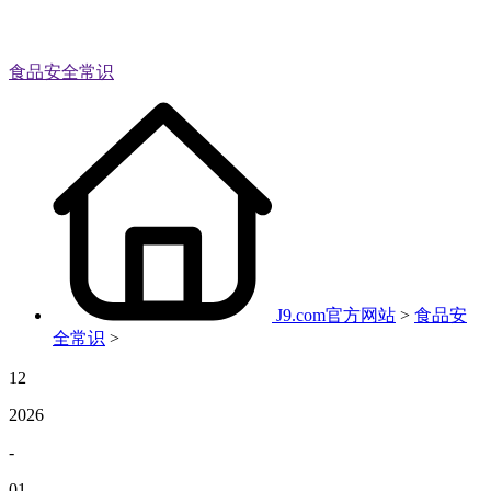
食品安全常识
J9.com官方网站
>
食品安
全常识
>
12
2026
-
01