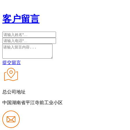
客户留言
提交留言
总公司地址
中国湖南省平江寺前工业小区