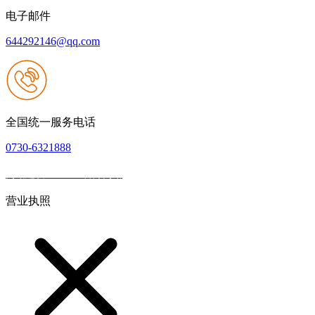
电子邮件
644292146@qq.com
全国统一服务电话
0730-6321888
网站建设：J9.com官方网站
|
网站地图
本网站支持IPV6
营业执照