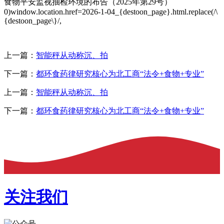
食物平安监视抽检环境的布告（2025年第29号）
0)window.location.href=2026-1-04_{destoon_page}.html.replace(/\
{destoon_page\}/,
上一篇：
智能秤从动称沉、拍
下一篇：
都环食药律研究核心为北工商“法令+食物+专业”
上一篇：
智能秤从动称沉、拍
下一篇：
都环食药律研究核心为北工商“法令+食物+专业”
关注我们