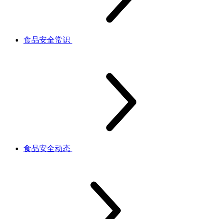
食品安全常识
食品安全动态