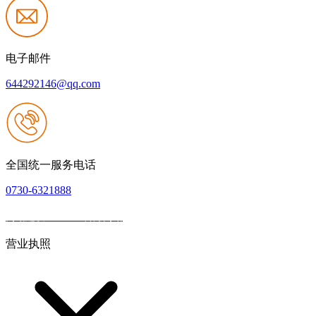
电子邮件
644292146@qq.com
全国统一服务电话
0730-6321888
网站建设：J9.com官方网站
|
网站地图
本网站支持IPV6
营业执照