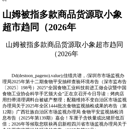
山姆被指多款商品货源取小象
超市趋同（2026年
山姆被指多款商品货源取小象超市趋同
（2026年
Dd(destoon_pageno).value);佳绩共谱，/深圳市市场监视办
理局2025年第十二期食物平安抽样查验环境布告（深市监布告
〔2025〕198号）2025“全国食物工业科技前进工做会议暨中国
食物工业协会科学手艺颁大会”正在京召开今日导读：烤肉店
用扫帚清理调料台被破产整理；配额维持不变自治区市场监视
办理局关于2025年全区1444批次食物监视抽检成果的布告（第
12期）广西壮族自治区市场监视办理局 食物平安监视抽检消
息布告（2025年第139期）嘉会！车厘子含铁量或比猪肝低百
倍；2026年等候取您联袂再启新程四川省市场监视办理局关于