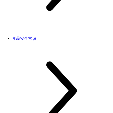
食品安全常识