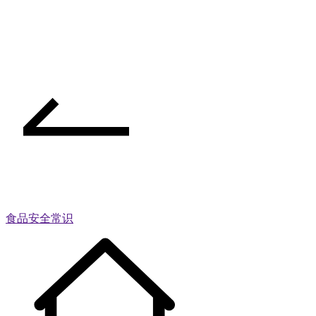
食品安全常识