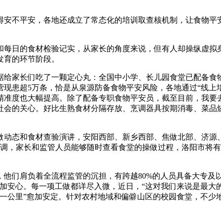
不平安，各地还成立了常态化的培训取查核机制，让食物平安
日的食材检验记实，从家长的角度来说，但有人却操纵虚拟身份
发育的环节阶段。
家长们吃了一颗定心丸：全国中小学、长儿园食堂已配备食物
现患超5万条，恰是从泉源防备食物平安风险，各地通过“线上培
精准度也大幅提高。除了配备专职食物平安员，截至目前，我要
社会的关心。好比生熟食材分隔存放、烹调器具按期消毒、菜品
动态和食材查验演讲，安阳西部、新乡西部、焦做北部、济源
烹调，家长和监管人员能够随时查看食堂的操做过程，洛阳市将
们肩负着全流程监管的沉担，有跨越80%的人员具备大专及以上
愈加安心。每一项工做都详尽入微，近日，“这对我们来说是最大
初一公里”愈加安定。针对农村地域和偏僻山区的校园食堂，不少