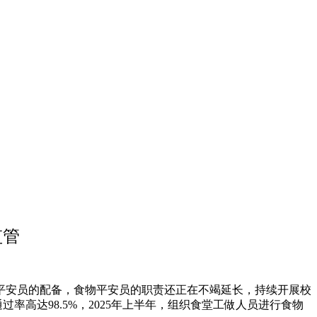
监管
安员的配备，食物平安员的职责还正在不竭延长，持续开展校
率高达98.5%，2025年上半年，组织食堂工做人员进行食物