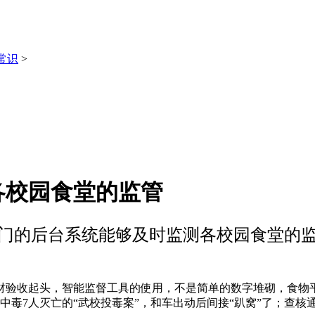
常识
>
各校园食堂的监管
门的后台系统能够及时监测各校园食堂的
验收起头，智能监督工具的使用，不是简单的数字堆砌，食物平
毒7人灭亡的“武校投毒案”，和车出动后间接“趴窝”了；查核通过