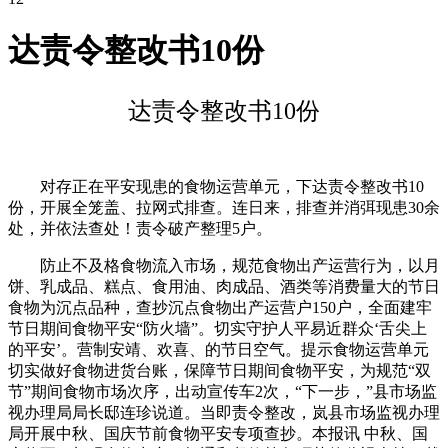
达责令整改书10份
达责令整改书10份
对存正在平安现患的食物运营单元，下达责令整改书10
份，开展全笼盖、拉网式排查。连日来，排查并消弭现患30余
处，并依法查处！责令破产整理5户。
防止不及格食物流入市场，规范食物出产运营行为，以月
饼、乳成品、糕点、食用油、肉成品、酒类等消费量大的节日
食物为沉点品种，查抄沉点食物出产运营户150户，全面建牢
节日期间食物平安“防火墙”。切实守护人平易近群众‘舌尖上
的平安’。营制安靖、欢喜、的节日空气。提示食物运营单元
切实做好食物进货台账，保障节日期间食物平安，为规范“双
节”期间食物市场次序，出动宣传车2次，“下一步，”县市场监
视办理局局长邸连珍说道。当即责令整改，岚县市场监视办理
局开展中秋、国庆节前食物平安专项查抄。本报讯 中秋、国