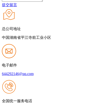
提交留言
总公司地址
中国湖南省平江寺前工业小区
电子邮件
644292146@qq.com
全国统一服务电话