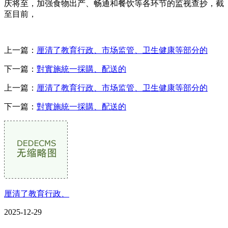
庆将至，加强食物出产、畅通和餐饮等各环节的监视查抄，截
至目前，
上一篇：
厘清了教育行政、市场监管、卫生健康等部分的
下一篇：
對實施統一採購、配送的
上一篇：
厘清了教育行政、市场监管、卫生健康等部分的
下一篇：
對實施統一採購、配送的
厘清了教育行政、
2025-12-29