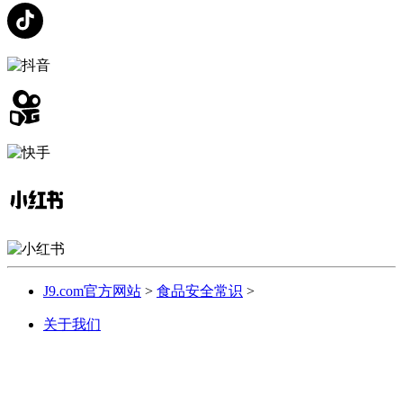
J9.com官方网站
>
食品安全常识
>
关于我们