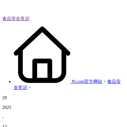
食品安全常识
J9.com官方网站
>
食品安
全常识
>
29
2025
-
12