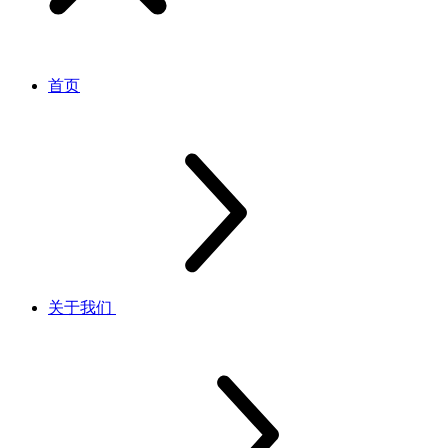
首页
关于我们