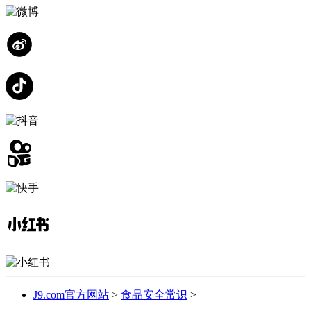
J9.com官方网站
>
食品安全常识
>