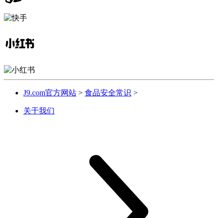
J9.com官方网站
>
食品安全常识
>
关于我们