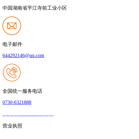
中国湖南省平江寺前工业小区
电子邮件
644292146@qq.com
全国统一服务电话
0730-6321888
网站建设：J9.com官方网站
|
网站地图
本网站支持IPV6
营业执照