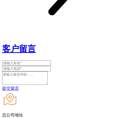
客户留言
提交留言
总公司地址