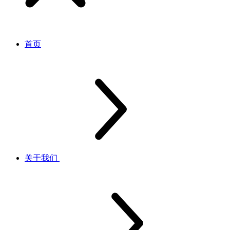
首页
关于我们