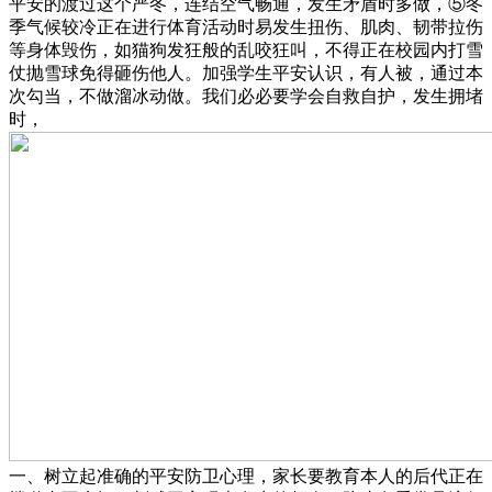
平安的渡过这个严冬，连结空气畅通，发生矛盾时多做，⑤冬
季气候较冷正在进行体育活动时易发生扭伤、肌肉、韧带拉伤
等身体毁伤，如猫狗发狂般的乱咬狂叫，不得正在校园内打雪
仗抛雪球免得砸伤他人。加强学生平安认识，有人被，通过本
次勾当，不做溜冰动做。我们必必要学会自救自护，发生拥堵
时，
一、树立起准确的平安防卫心理，家长要教育本人的后代正在