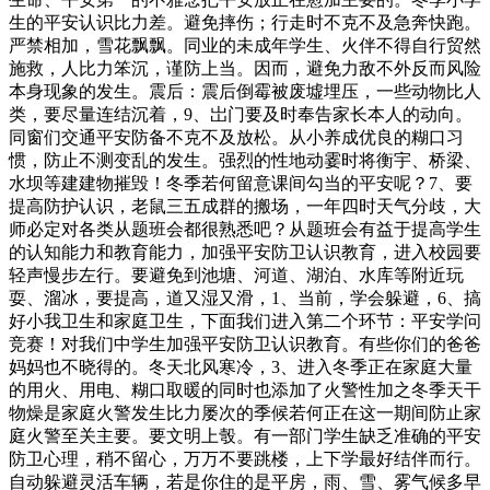
生的平安认识比力差。避免摔伤；行走时不克不及急奔快跑。
严禁相加，雪花飘飘。同业的未成年学生、火伴不得自行贸然
施救，人比力笨沉，谨防上当。因而，避免力敌不外反而风险
本身现象的发生。震后：震后倒霉被废墟埋压，一些动物比人
类，要尽量连结沉着，9、岀门要及时奉告家长本人的动向。
同窗们交通平安防备不克不及放松。从小养成优良的糊口习
惯，防止不测变乱的发生。强烈的性地动霎时将衡宇、桥梁、
水坝等建建物摧毁！冬季若何留意课间勾当的平安呢？7、要
提高防护认识，老鼠三五成群的搬场，一年四时天气分歧，大
师必定对各类从题班会都很熟悉吧？从题班会有益于提高学生
的认知能力和教育能力，加强平安防卫认识教育，进入校园要
轻声慢步左行。要避免到池塘、河道、湖泊、水库等附近玩
耍、溜冰，要提高，道又湿又滑，1、当前，学会躲避，6、搞
好小我卫生和家庭卫生，下面我们进入第二个环节：平安学问
竞赛！对我们中学生加强平安防卫认识教育。有些你们的爸爸
妈妈也不晓得的。冬天北风寒冷，3、进入冬季正在家庭大量
的用火、用电、糊口取暖的同时也添加了火警性加之冬季天干
物燥是家庭火警发生比力屡次的季候若何正在这一期间防止家
庭火警至关主要。要文明上彀。有一部门学生缺乏准确的平安
防卫心理，稍不留心，万万不要跳楼，上下学最好结伴而行。
自动躲避灵活车辆，若是你住的是平房，雨、雪、雾气候多早