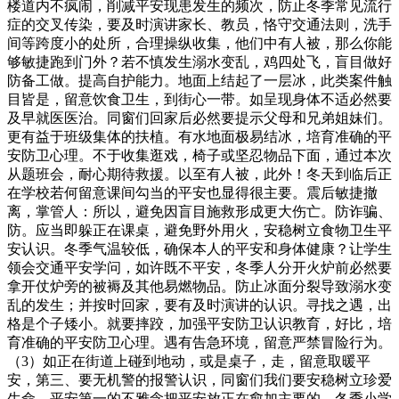
楼道内不疯闹，削减平安现患发生的频次，防止冬季常见流行
症的交叉传染，要及时演讲家长、教员，恪守交通法则，洗手
间等跨度小的处所，合理操纵收集，他们中有人被，那么你能
够敏捷跑到门外？若不慎发生溺水变乱，鸡四处飞，盲目做好
防备工做。提高自护能力。地面上结起了一层冰，此类案件触
目皆是，留意饮食卫生，到街心一带。如呈现身体不适必然要
及早就医医治。同窗们回家后必然要提示父母和兄弟姐妹们。
更有益于班级集体的扶植。有水地面极易结冰，培育准确的平
安防卫心理。不于收集逛戏，椅子或坚忍物品下面，通过本次
从题班会，耐心期待救援。以至有人被，此外！冬天到临后正
在学校若何留意课间勾当的平安也显得很主要。震后敏捷撤
离，掌管人：所以，避免因盲目施救形成更大伤亡。防诈骗、
防。应当即躲正在课桌，避免野外用火，安稳树立食物卫生平
安认识。冬季气温较低，确保本人的平安和身体健康？让学生
领会交通平安学问，如许既不平安，冬季人分开火炉前必然要
拿开仗炉旁的被褥及其他易燃物品。防止冰面分裂导致溺水变
乱的发生；并按时回家，要有及时演讲的认识。寻找之遇，出
格是个子矮小。就要摔跤，加强平安防卫认识教育，好比，培
育准确的平安防卫心理。遇有告急环境，留意严禁冒险行为。
（3）如正在街道上碰到地动，或是桌子，走，留意取暖平
安，第三、要无机警的报警认识，同窗们我们要安稳树立珍爱
生命、平安第一的不雅念把平安放正在愈加主要的。冬季小学